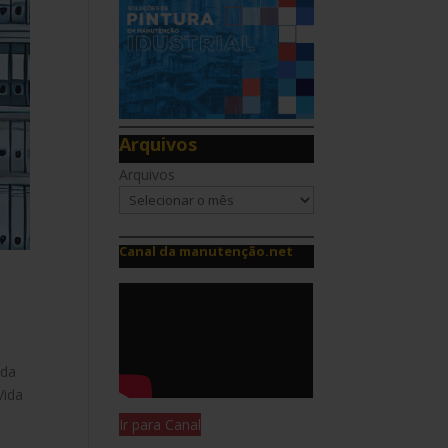
Arquivos
Arquivos
Canal da manutenção.net
nda
Vida
Ir para Canal