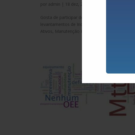
por
admin
|
18 dez, 2024
|
BLOGS
,
Paulo Walte
Gosta de participar de pesquisas para fazer se
levantamentos de Indicadores e melhores práti
Ativos, Manutenção Industrial e Predial, Gestão..