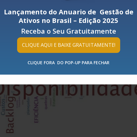
r
Lançamento do Anuario de Gestão de
u benchmarking? Então aqui vai uma lista bem caprichada de
Ativos no Brasil – Edição 2025
cas das empresas e dos profissionais em se tratando do Tema Gestã
Receba o Seu Gratuitamente
.
CLIQUE AQUI E BAIXE GRATUITAMENTE!
CLIQUE FORA DO POP-UP PARA FECHAR