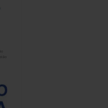
ão
estão