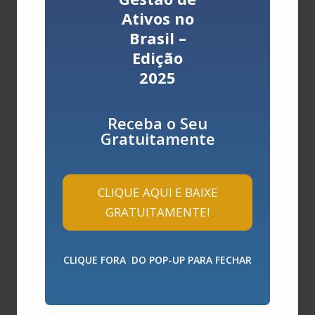
Ativos no
Brasil –
Edição
2025
Salvar meus dados neste navegador para a
próxima vez que eu comentar.
Receba o Seu
Gratuitamente
Enviar Comentário
CLIQUE AQUI E BAIXE
Encontre uma postagem
GRATUITAMENTE!
Pesquisar
CLIQUE FORA DO POP-UP PARA FECHAR
Categorias
Categorias