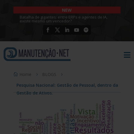
NEW
Batalha de gigantes: entre ERPs e agentes de IA,
existe mesmo um vencedor?

Home
BLOGS
Pesquisa Nacional: Gestão de Pessoal, dentro da
Gestão de Ativos.