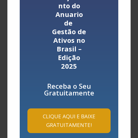
FLIR
nto do
Nicho:
termografia
Anuario
Ofertas:
câmeras térmicas e sistemas de imagem
de
Gestão de
Megger
Ativos no
Nicho:
testes elétricos
Brasil –
Ofertas:
instrumentos de ensaio e diagnóstico
Edição
elétrico
2025
HIKMICRO
Nicho:
termografia
Receba o Seu
Ofertas:
câmeras térmicas e inspeção visual
Gratuitamente
CLIQUE AQUI E BAIXE
SKF
GRATUITAMENTE!
Nicho:
rolamentos e confiabilidade
Ofertas:
rolamentos, lubrificação, serviços e análise