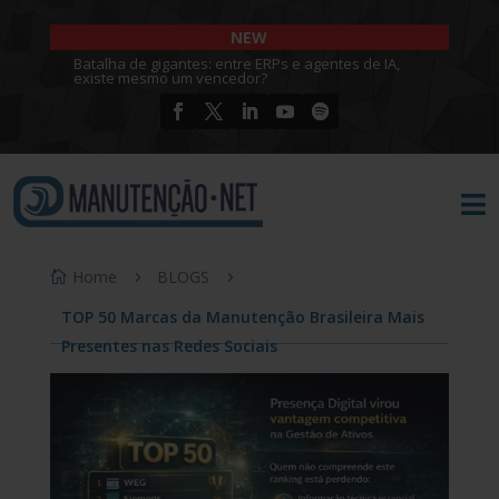
NEW
Batalha de gigantes: entre ERPs e agentes de IA,
existe mesmo um vencedor?

Home
BLOGS
TOP 50 Marcas da Manutenção Brasileira Mais
Presentes nas Redes Sociais