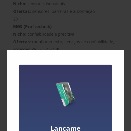
Nicho:
sensores industriais
Ofertas:
sensores, barreiras e automação
MGS (Pruftechnik)
Nicho:
confiabilidade e preditiva
Ofertas:
monitoramento, serviços de confiabilidade,
soluções PRUFTECHNIK
PHD Sensores
Nicho:
sensores e preditiva
Ofertas:
sensores de vibração e temperatura on-line
Fluke
Nicho:
medição e inspeção
Ofertas:
instrumentos de teste, diagnóstico e
inspeção
Lançame