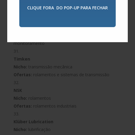
de falhas
CLIQUE FORA DO POP-UP PARA FECHAR
Schaeffler
Nicho:
rolamentos e mecatrônica
Ofertas:
rolamentos, sensores, soluções de
monitoramento
Timken
Nicho:
transmissão mecânica
Ofertas:
rolamentos e sistemas de transmissão
NSK
Nicho:
rolamentos
Ofertas:
rolamentos industriais
Klüber Lubrication
Nicho:
lubrificação