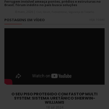
Ferrugem invisível ameaça pontes, prédios e estruturas no
Brasil; fórum inédito no país busca soluções
8 maio, 2026
|
,
,
,
Civil
Fórum
Publieditorial
Segurança do Trabalho
POSTAGENS EM VÍDEO
O SEU PISO PROTEGIDO COM FASTOP MULTI
SYSTEM: SISTEMA URETÂNICO SHERWIN-
WILLIAMS
18 jul 2024