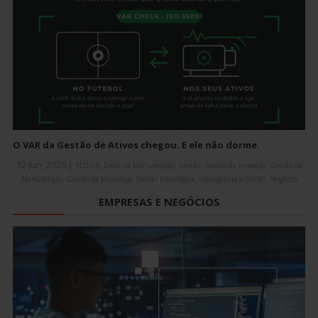
O VAR da Gestão de Ativos chegou. E ele não dorme.
12 jun, 2026
|
,
,
,
,
BLOGS
Dicas da Manutenção
Gestão
Gestão da Inovação
Gestão da
,
,
,
,
Manutenção
Gestão da Mudança
Gestão Estratégica
Inteligência artificial
Negócios
EMPRESAS E NEGÓCIOS