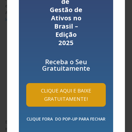
de
eficiente é fundamental para o sucesso de qualquer empresa.
Gestão de
A metodologia 5S oferece uma…
Ativos no
ler mais…
Brasil –
Tocador
de
Edição
vídeo
2025
Receba o Seu
Gratuitamente
00:00
01:00
CLIQUE AQUI E BAIXE
GRATUITAMENTE!
PARTICIPAÇÃO DA SHERWIN WILLIANS NA
EXPOMAN 2023
4 out 2023
CLIQUE FORA DO POP-UP PARA FECHAR
EXPOMAN: Como a utilização de sistemas de pintura
inteligentes podem otimizar os processos de manutenção,