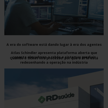
A era do software está dando lugar à era dos agentes
Atlas Schindler apresenta plataforma aberta que
conecta elevadores a robôs e sistemas prediais
Quando o ticket vira processo: por que o BPM está
redesenhando a operação na indústria