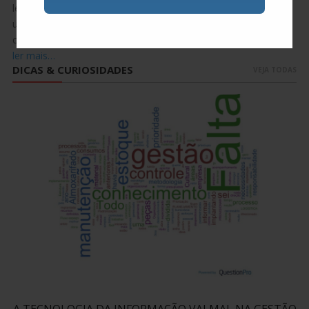
levando economia e diversos outros benefícios para dentro de
uma indústria? Durante os três dias de EXPOMAN 2023, nos
conectamos com clientes e profissionais no…
ler mais…
DICAS & CURIOSIDADES