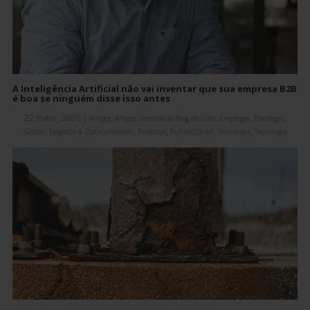
A Inteligência Artificial não vai inventar que sua empresa B2B
é boa se ninguém disse isso antes
22 maio, 2026
|
,
,
,
,
Artigos
Artigos Técnicos do Blog do Lobo
Empregos
Empregos
,
,
,
,
,
Gestão
Negócios & Oportunidades
Produtos
Publieditorial
Tecnologia
Tecnologia