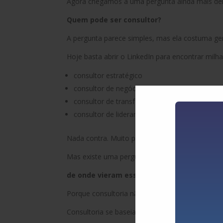
Agora chegamos a uma pergunta ainda mais del
Quem pode ser consultor?
A pergunta parece simples, mas ela costuma ger
Hoje basta abrir o LinkedIn para encontrar milh
consultor estratégico
consultor de negócios
consultor de transformação
consultor de liderança.
Nada contra. Muito pelo contrário.
Mas existe uma pergunta que sempre me vem à
de onde vieram essas experiências?
Porque consultoria não é apenas conhecimento 
Consultoria se baseia fundamentalmente da
exp