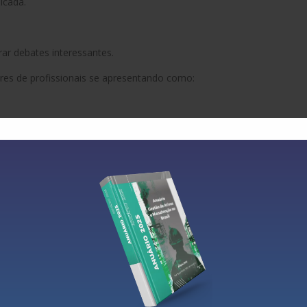
icada.
ar debates interessantes.
ares de profissionais se apresentando como:
 cabeça quando vejo essas apresentações:
teórico.
eriência aplicada
.