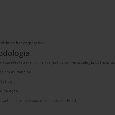
stória de bar corporativo
.
odologia
e experiência precisa caminhar junto com
metodologia estrutura
ões em
evidências
.
óstico
.
no de ação
.
rtante que ainda é pouco conhecida no Brasil.