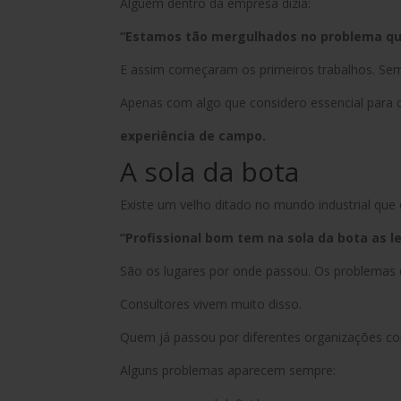
Alguém dentro da empresa dizia:
“Estamos tão mergulhados no problema que
E assim começaram os primeiros trabalhos. Sem
Apenas com algo que considero essencial para q
experiência de campo.
A sola da bota
Existe um velho ditado no mundo industrial que d
“Profissional bom tem na sola da bota as 
São os lugares por onde passou. Os problemas q
Consultores vivem muito disso.
Quem já passou por diferentes organizações c
Alguns problemas aparecem sempre: