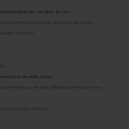
 precisamos de um olhar de fora.”
 planejamento estratégico. Sem plano de carreira.
ualquer consultor:
iz:
lembranças de onde pisou.”
ue enfrentou. As decisões difíceis que teve que tomar.
omeça a perceber padrões.