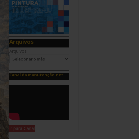
Arquivos
Arquivos
Canal da manutenção.net
Ir para Canal