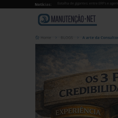
Batalha de gigantes: entre ERPs e age
Notícias:
Home
BLOGS
A arte da Consultor