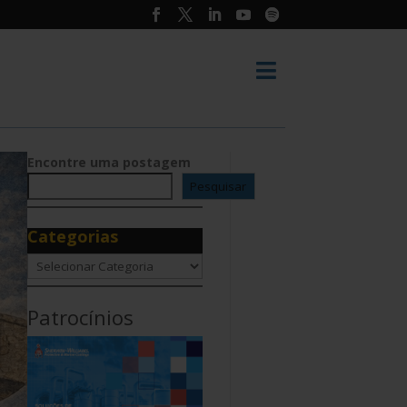

Encontre uma postagem
Pesquisar
Categorias
Categorias
Patrocínios