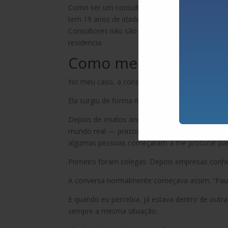
Como ser um consultor de culinária se voce nu
tem 19 anos de idade?
Consultores não são médicos mas aqueles só se
residencia.
Como me tornei consu
No meu caso, a consultoria não foi uma decisão 
Ela surgiu de forma muito mais natural.
Depois de muitos anos trabalhando em operações
mundo real — prazos apertados, recursos limi
algumas pessoas começaram a me procurar para
Primeiro foram colegas. Depois empresas conhe
A conversa normalmente começava assim: “Paulo
E quando eu percebia, já estava dentro de outra
sempre a mesma situação.