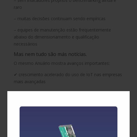
– sem indicadores próprios o benchmarking ainda é
raro
– muitas decisões continuam sendo empíricas
– equipes de manutenção estão frequentemente
abaixo do dimensionamento e qualificação
necessários
Mas nem tudo são más notícias.
O mesmo Anuário mostra avanços importantes:
✔ crescimento acelerado do uso de IoT nas empresas
mais avançadas
✔ a engenharia de manutenção praticamente dobrou
de presença nas empresas nos últimos 5 anos
✔ conceitos de confiabilidade, compliance e
governança já aparecem em cerca de 35% das
organizações — contra menos de 5% há uma década
Ou seja: O problema está claro. E a transformação já