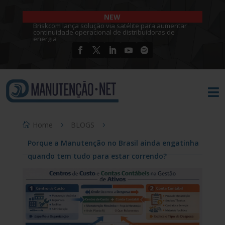
NEW
Briskcom lança solução via satélite para aumentar
continuidade operacional de distribuidoras de
energia

Home
BLOGS
Porque a Manutenção no Brasil ainda engatinha
quando tem tudo para estar correndo?