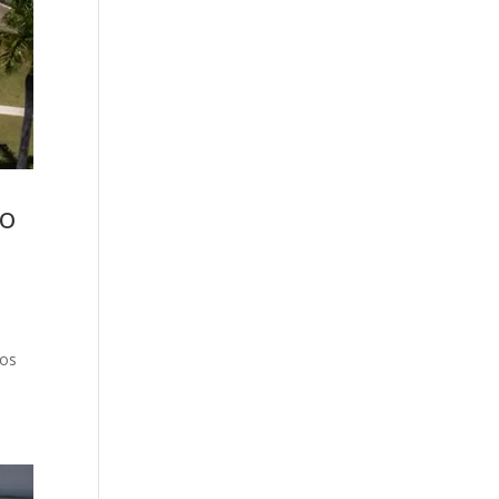
ão
tos