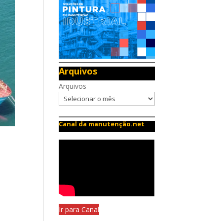
Arquivos
Arquivos
Canal da manutenção.net
Ir para Canal
e