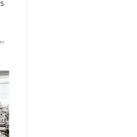
is
res