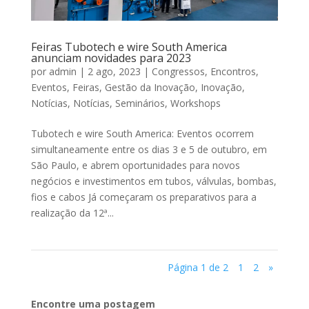
Feiras Tubotech e wire South America
anunciam novidades para 2023
por
admin
|
2 ago, 2023
|
Congressos
,
Encontros
,
Eventos
,
Feiras
,
Gestão da Inovação
,
Inovação
,
Notícias
,
Notícias
,
Seminários
,
Workshops
Tubotech e wire South America: Eventos ocorrem
simultaneamente entre os dias 3 e 5 de outubro, em
São Paulo, e abrem oportunidades para novos
negócios e investimentos em tubos, válvulas, bombas,
fios e cabos Já começaram os preparativos para a
realização da 12ª...
Página 1 de 2
1
2
»
Encontre uma postagem