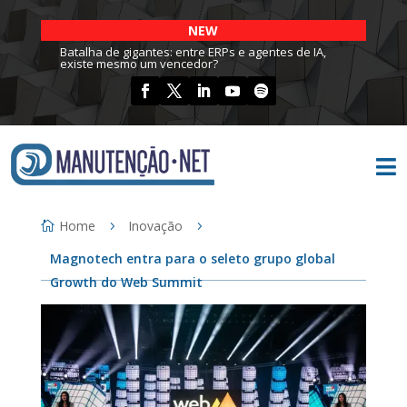
NEW
Batalha de gigantes: entre ERPs e agentes de IA,
existe mesmo um vencedor?

Home
Inovação
Magnotech entra para o seleto grupo global
Growth do Web Summit