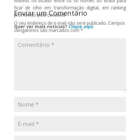
Mateus foi listado entre os 50 nomes do Brasil para
ficar de olho em transformação digital, em ranking
Enviar um Comentário
promovido pela Locaweb
O seu endereço de e-mail não será publicado.
Campos
Quer ver mais noticias?
Clique aqui
obrigatórios são marcados com
*