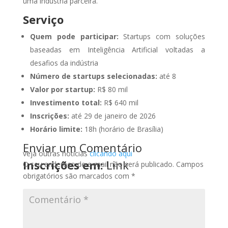
uma indústria parceira.
Serviço
Quem pode participar:
Startups com soluções
baseadas em Inteligência Artificial voltadas a
desafios da indústria
Número de startups selecionadas:
até 8
Valor por startup:
R$ 80 mil
Investimento total:
R$ 640 mil
Inscrições:
até 29 de janeiro de 2026
Horário limite:
18h (horário de Brasília)
Enviar um Comentário
veja outras noticias
clicando aqui
Inscrições em:
Link
O seu endereço de e-mail não será publicado.
Campos
obrigatórios são marcados com
*