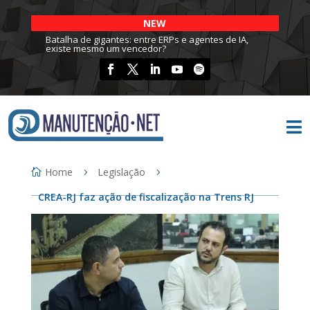
NEW
Batalha de gigantes: entre ERPs e agentes de IA,
existe mesmo um vencedor?

Home
Legislação
CREA-RJ faz ação de fiscalização na Trens RJ