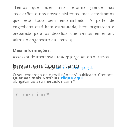
“Temos que fazer uma reforma grande nas
instalações e nos nossos sistemas, mas acreditamos
que está tudo bem encaminhado. A parte de
engenharia está bem estruturada, bem organizada e
preparada para os desafios que vamos enfrentar”,
afirma o engenheiro da Trens RJ.
Mais informações:
Assessor de imprensa Crea-RJ: Jorge Antonio Barros
Enviar um Comentário
(21) 99977-2289 -jorge܂
barros@crea-rj.org.br
O seu endereço de e-mail não será publicado.
Campos
Quer ver mais Notícias
clique aqui
obrigatórios são marcados com
*