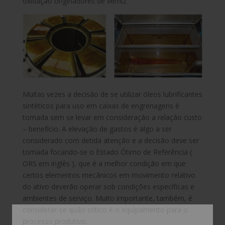
oxidação originadores de verniz.
Muitas vezes a decisão de se utilizar óleos lubrificantes
sintéticos para uso em caixas de engrenagens é
tomada sem se levar em consideração a relação custo
– benefício. A elevação de gastos é algo a ser
considerado com detida atenção e a decisão deve ser
tomada focando-se o Estado Ótimo de Referência (
ORS em inglês ), que é a melhor condição em que
certos elementos mecânicos em movimento relativo
do ativo deverão operar sob condições específicas e
ambientes de serviço. Muito importante, também, é
considerar-se quão crítico é o equipamento para o
processo produtivo.