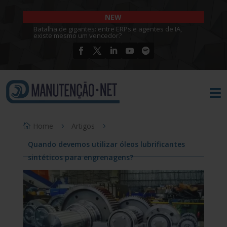
NEW
Batalha de gigantes: entre ERPs e agentes de IA,
existe mesmo um vencedor?

Home
Artigos
Quando devemos utilizar óleos lubrificantes
sintéticos para engrenagens?