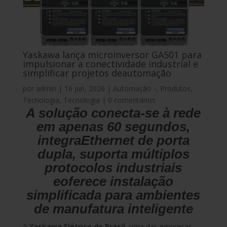
Yaskawa lança microinversor GA501 para
impulsionar a conectividade industrial e
simplificar projetos deautomação
por
admin
|
16 jun, 2026
|
Automação -
,
Produtos
,
Tecnologia
,
Tecnologia
|
0 comentários
A solução conecta-se à rede
em apenas 60 segundos,
integraEthernet de porta
dupla, suporta múltiplos
protocolos industriais
eoferece instalação
simplificada para ambientes
de manufatura inteligente
A
Yaskawa Elétrico do Brasil
, uma das empresas