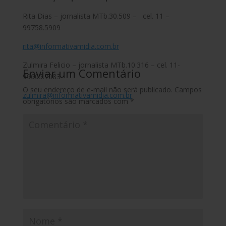
Rita Dias – jornalista MTb.30.509 – cel. 11 –
99758.5909
rita@informativamidia.com.br
Zulmira Felicio – jornalista MTb.10.316 – cel. 11-
Enviar um Comentário
99605.7083
O seu endereço de e-mail não será publicado.
Campos
zulmira@informativamidia.com.br
obrigatórios são marcados com
*