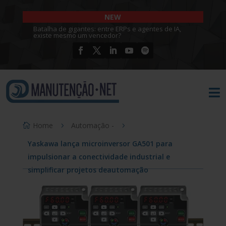
NEW
Batalha de gigantes: entre ERPs e agentes de IA,
existe mesmo um vencedor?

Home
Automação -
Yaskawa lança microinversor GA501 para
impulsionar a conectividade industrial e
simplificar projetos deautomação