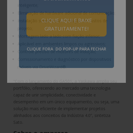
inteligente;
Eliminação de hardware adicional de comunicação;
CLIQUE AQUI E BAIXE
Instalação simplificada e redução de custos de
GRATUITAMENTE!
projeto;
Montagem lado a lado com fiação inferior;
Aplicável em ambientes limpos ou agressivos;
CLIQUE FORA DO POP-UP PARA FECHAR
Controle preciso de motores de indução;
Comissionamento e diagnóstico por dispositivos
móveis via DriveWizard®.
“Com o lançamento do GA501, a Yaskawa amplia seu
portfólio, oferecendo ao mercado uma tecnologia
capaz de unir simplicidade, conectividade e
desempenho em um único equipamento, ou seja, uma
solução mais eficiente de implementar projetos
alinhados aos conceitos da Indústria 4.0”, sintetiza
Sato.