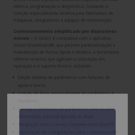
elétrica, programação e diagnóstico, tornando a
solução especialmente atrativa para fabricantes de
máquinas, integradores e equipes de manutenção.
Comissionamento simplificado por dispositivos
móveis –
O GA501 é compatível com o aplicativo
móvel DriveWizard®, que permite parametrização e
manutenção de forma rápida e intuitiva. A ferramenta
oferece recursos que agilizam a colocação em
operação e o suporte técnico, incluindo:
Edição intuitiva de parâmetros com funções de
ajuda e busca;
Criação de listas personalizadas de parâmetros e
monitores;
Backup e verificação de parâmetros com ou sem
alimentação principal aplicada ao drive;
Integração com o serviço Yaskawa Drive Cloud™;
Exportação de configurações para o DriveWizard®