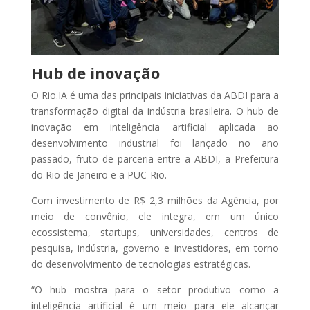
Hub de inovação
O Rio.IA é uma das principais iniciativas da ABDI para a
transformação digital da indústria brasileira. O hub de
Lançame
inovação em inteligência artificial aplicada ao
nto do
desenvolvimento industrial foi lançado no ano
Anuario
passado, fruto de parceria entre a ABDI, a Prefeitura
de
do Rio de Janeiro e a PUC-Rio.
Gestão de
Com investimento de R$ 2,3 milhões da Agência, por
Ativos no
meio de convênio, ele integra, em um único
Brasil –
ecossistema, startups, universidades, centros de
pesquisa, indústria, governo e investidores, em torno
Edição
do desenvolvimento de tecnologias estratégicas.
2025
“O hub mostra para o setor produtivo como a
inteligência artificial é um meio para ele alcançar