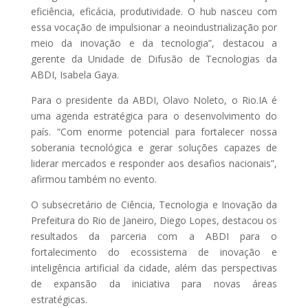
Receba o Seu
eficiência, eficácia, produtividade. O hub nasceu com
Gratuitamente
essa vocação de impulsionar a neoindustrialização por
meio da inovação e da tecnologia”, destacou a
gerente da Unidade de Difusão de Tecnologias da
ABDI, Isabela Gaya.
CLIQUE AQUI E BAIXE
GRATUITAMENTE!
Para o presidente da ABDI, Olavo Noleto, o Rio.IA é
uma agenda estratégica para o desenvolvimento do
país. “Com enorme potencial para fortalecer nossa
CLIQUE FORA DO POP-UP PARA FECHAR
soberania tecnológica e gerar soluções capazes de
liderar mercados e responder aos desafios nacionais”,
afirmou também no evento.
O subsecretário de Ciência, Tecnologia e Inovação da
Prefeitura do Rio de Janeiro, Diego Lopes, destacou os
resultados da parceria com a ABDI para o
fortalecimento do ecossistema de inovação e
inteligência artificial da cidade, além das perspectivas
de expansão da iniciativa para novas áreas
estratégicas.