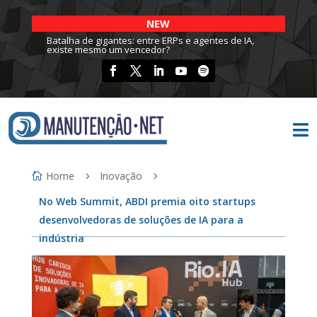
NEW
Batalha de gigantes: entre ERPs e agentes de IA,
existe mesmo um vencedor?

Home
Inovação
No Web Summit, ABDI premia oito startups
desenvolvedoras de soluções de IA para a
indústria