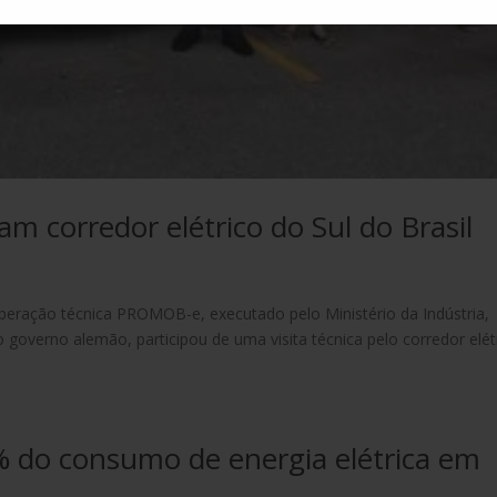
am corredor elétrico do Sul do Brasil
ração técnica PROMOB-e, executado pelo Ministério da Indústria,
 governo alemão, participou de uma visita técnica pelo corredor elét
% do consumo de energia elétrica em