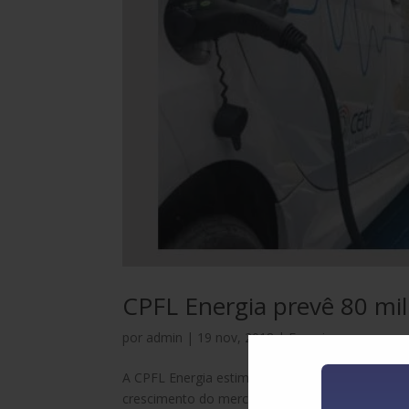
CPFL Energia prevê 80 mi
por
admin
|
19 nov, 2018
|
Energia
A CPFL Energia estima que o Brasil precisará d
crescimento do mercado de veículos elétricos no