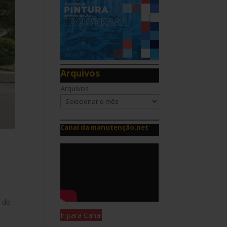
Arquivos
Arquivos
Canal da manutenção.net
z do
Ir para Canal