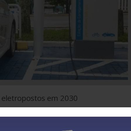
l eletropostos em 2030
e 80 mil eletropostos públicos até 2030 para acompanhar o ritmo de
 país. A estimativa é uma das principais conclusões do projeto de