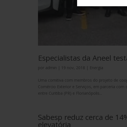
Especialistas da Aneel test
por
admin
|
19 nov, 2018
|
Energia
Uma comitiva com membros do projeto de coope
Comércio Exterior e Serviços, em parceria com o
entre Curitiba (PR) e Florianópolis...
Sabesp reduz cerca de 14
elevatória