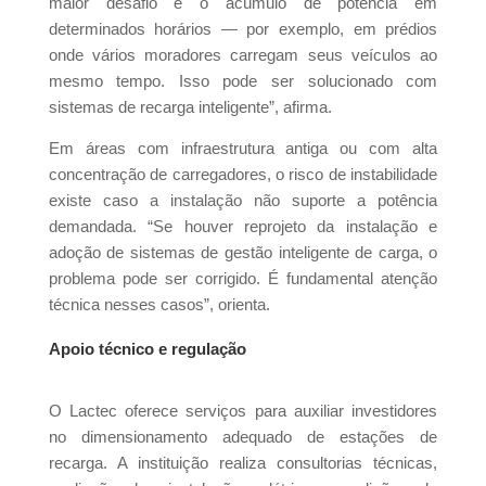
maior desafio é o acúmulo de potência em
de
determinados horários — por exemplo, em prédios
Gestão de
onde vários moradores carregam seus veículos ao
Ativos no
mesmo tempo. Isso pode ser solucionado com
Brasil –
sistemas de recarga inteligente”, afirma.
Edição
Em áreas com infraestrutura antiga ou com alta
2025
concentração de carregadores, o risco de instabilidade
existe caso a instalação não suporte a potência
demandada. “Se houver reprojeto da instalação e
Receba o Seu
adoção de sistemas de gestão inteligente de carga, o
Gratuitamente
problema pode ser corrigido. É fundamental atenção
técnica nesses casos”, orienta.
CLIQUE AQUI E BAIXE
Apoio técnico e regulação
GRATUITAMENTE!
O Lactec oferece serviços para auxiliar investidores
no dimensionamento adequado de estações de
CLIQUE FORA DO POP-UP PARA FECHAR
recarga. A instituição realiza consultorias técnicas,