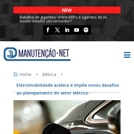
NEW
Batalha de gigantes: entre ERPs e agentes de IA,
existe mesmo um vencedor?

Home
Elétrica
Eletromobilidade acelera e impõe novos desafios
ao planejamento do setor elétrico