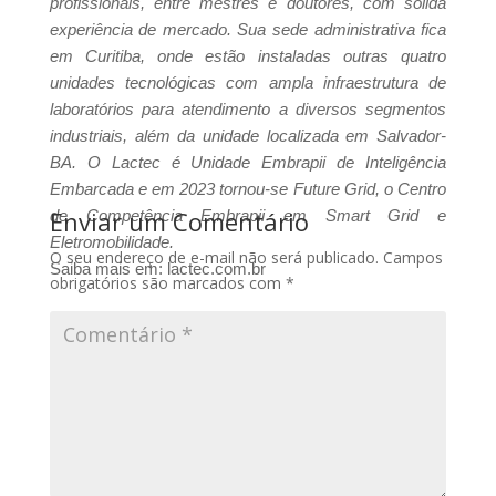
profissionais, entre mestres e doutores, com sólida
experiência de mercado. Sua sede administrativa fica
em Curitiba, onde estão instaladas outras quatro
unidades tecnológicas com ampla infraestrutura de
laboratórios para atendimento a diversos segmentos
industriais, além da unidade localizada em Salvador-
BA. O Lactec é Unidade Embrapii de Inteligência
Embarcada e em 2023 tornou-se Future Grid, o Centro
Enviar um Comentário
de Competência Embrapii em Smart Grid e
Eletromobilidade.
O seu endereço de e-mail não será publicado.
Campos
Saiba mais em: lactec.com.br
obrigatórios são marcados com
*