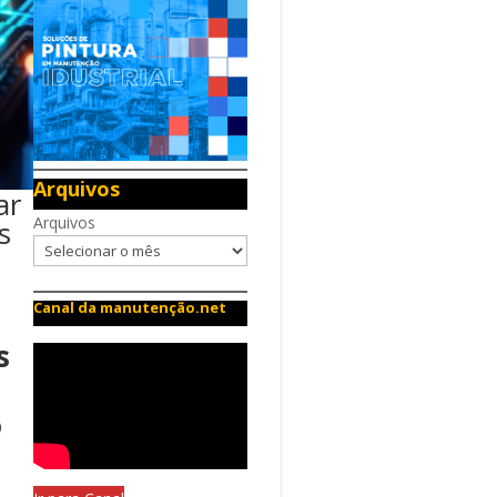
Arquivos
ar
Arquivos
s
Canal da manutenção.net
s
o