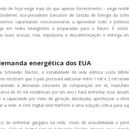
undo de hoje exige mais do que apenas fornecimento – exige resiliê
ic Godemel, vice-presidente Executivo de Gestão de Energia da Schn
estamos capacitando concessionárias a aproveitar todo o potenci
tiga em redes inteligentes e preparadas para o futuro. É assi
 luzes acesas, mas impulsiona a descarbonização e entrega en
demanda energética dos EUA
a Schneider Electric, a instabilidade da rede elétrica custa bilhõ
 mostram que o país precisará adicionar entre 1 mil e 2 mil teraw
a atender à demanda crescente de computação em IA, manufatu
 cerca de 90 mil residências por um ano.) Para enfrentar esse desafi
a capacidade por meio de geração distribuída, aperfeiçoar a efici
r a rede. A One Digital Grid Platform é uma solução crítica para su
 de enfrentar gargalos na rede, crises de acessibilidade e per