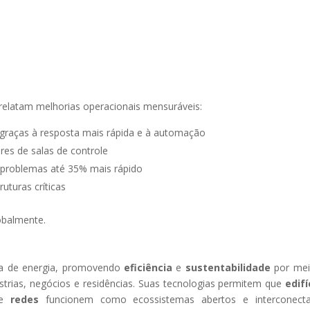
 relatam melhorias operacionais mensuráveis:
graças à resposta mais rápida e à automação
es de salas de controle
 problemas até 35% mais rápido
uturas críticas
lobalmente.
ogia de energia, promovendo
eficiência
e
sustentabilidade
por me
ústrias, negócios e residências. Suas tecnologias permitem que
edifí
e
redes
funcionem como ecossistemas abertos e interconecta