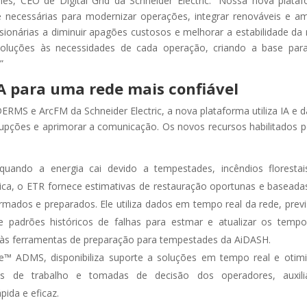
es, CEO de Digital Grid da Schneider Electric. “Nossa nova plata
ade necessárias para modernizar operações, integrar renováveis e am
ionárias a diminuir apagões custosos e melhorar a estabilidade da 
 soluções às necessidades de cada operação, criando a base pa
”
A para uma rede mais confiável
MS e ArcFM da Schneider Electric, a nova plataforma utiliza IA e 
rupções e aprimorar a comunicação. Os novos recursos habilitados p
uando a energia cai devido a tempestades, incêndios floresta
ica, o ETR fornece estimativas de restauração oportunas e basead
rmados e preparados. Ele utiliza dados em tempo real da rede, prev
 e padrões históricos de falhas para estmar e atualizar os temp
 às ferramentas de preparação para tempestades da AiDASH.
re™ ADMS, disponibiliza suporte a soluções em tempo real e otim
xos de trabalho e tomadas de decisão dos operadores, auxili
ida e eficaz.