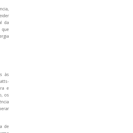
ncia,
eider
al da
m que
ergia
es às
atts-
ra e
o, os
ência
perar
da de