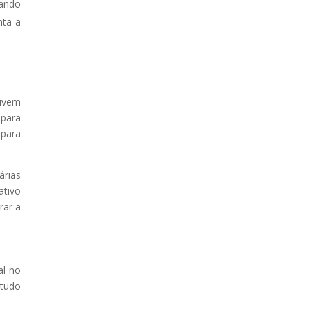
tando
nta a
nuvem
 para
para
árias
ativo
rar a
”
al no
studo