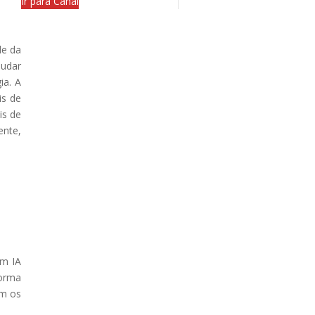
Ir para Canal
de da
judar
ia. A
is de
is de
ente,
om IA
forma
om os