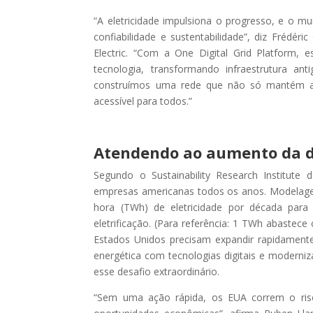
“A eletricidade impulsiona o progresso, e o m
confiabilidade e sustentabilidade”, diz Frédér
Electric. “Com a One Digital Grid Platform, 
tecnologia, transformando infraestrutura an
construímos uma rede que não só mantém as
acessível para todos.”
Atendendo ao aumento da 
Segundo o Sustainability Research Institute d
empresas americanas todos os anos. Modelagens
hora (TWh) de eletricidade por década par
eletrificação. (Para referência: 1 TWh abastece
Estados Unidos precisam expandir rapidamente 
energética com tecnologias digitais e moderniza
esse desafio extraordinário.
“Sem uma ação rápida, os EUA correm o risco