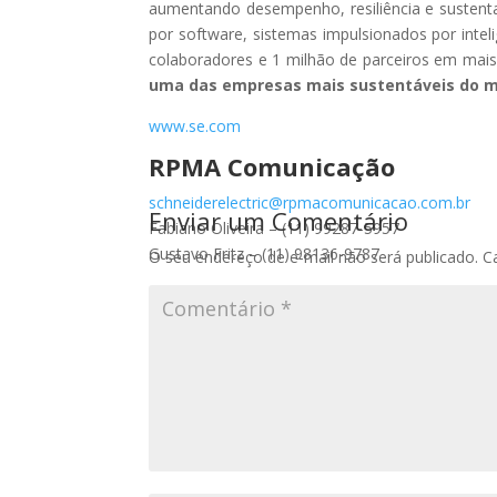
aumentando desempenho, resiliência e sustentabil
por software, sistemas impulsionados por inteligê
colaboradores e 1 milhão de parceiros em mais
uma das empresas mais sustentáveis do 
www.se.com
RPMA Comunicação
schneiderelectric@rpmacomunicacao.com.br
Enviar um Comentário
Fabiano Oliveira – (11) 99287-5957
Gustavo Fritz – (11) 98136-9787
O seu endereço de e-mail não será publicado.
C