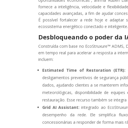
oportunidades econômicas”, afirma Ruben Llan
fornece a inteligência, velocidade e flexibilid
capacidades avançadas, a fim de ajudar concess
É possível fortalecer a rede hoje e adaptar
ecossistema energético conectado e inteligente.
Desbloqueando o poder da I
Construída com base no EcoStruxure™ ADMS, DER
em tempo real para acelerar a resposta a inter
incluem:
Estimated Time of Restoration (ETR):
q
desligamentos preventivos de segurança públ
dados, ajudando clientes a se manterem info
meteorológicas, disponibilidade de equipes
restauração. Esse recurso também se integra
Grid AI Assistant:
integrado ao EcoStruxu
desempenho da rede. Ele simplifica flu
concessionárias a responder de forma mais ráp