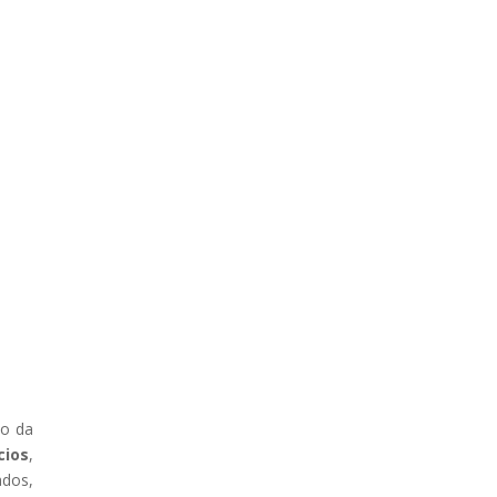
io da
cios
,
dos,