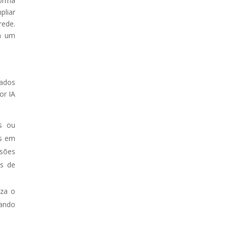
forma
pliar
rede.
ra um
dados
or IA
is ou
as em
isões
os de
iza o
ando