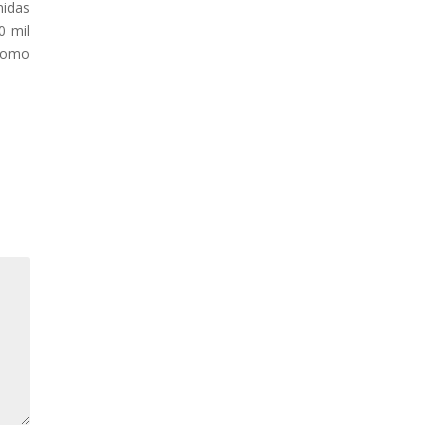
nidas
0 mil
 como