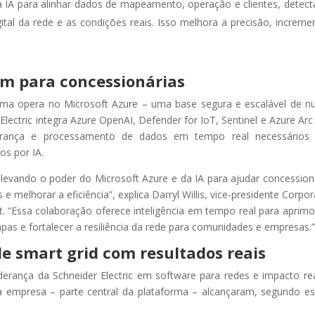
a a IA para alinhar dados de mapeamento, operação e clientes, detec
ital da rede e as condições reais. Isso melhora a precisão, increme
em para concessionárias
forma opera no Microsoft Azure – uma base segura e escalável de 
Electric integra Azure OpenAI, Defender for IoT, Sentinel e Azure Arc
gurança e processamento de dados em tempo real necessários 
os por IA.
 levando o poder do Microsoft Azure e da IA para ajudar concession
e melhorar a eficiência”, explica Darryl Willis, vice-presidente Corpor
t. “Essa colaboração oferece inteligência em tempo real para aprimo
mpas e fortalecer a resiliência da rede para comunidades e empresas.
 smart grid com resultados reais
erança da Schneider Electric em software para redes e impacto re
a empresa – parte central da plataforma – alcançaram, segundo e