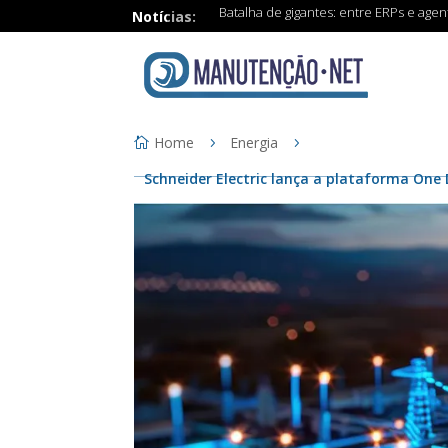
Batalha de gigantes: entre ERPs e age
Notícias:
Home
Energia
Schneider Electric lança a plataforma One 