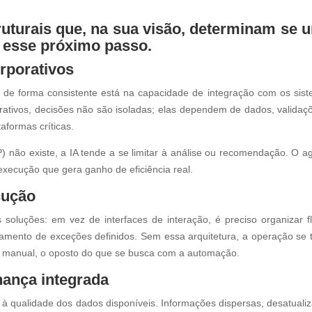
truturais que, na sua visão, determinam se 
 esse próximo passo.
rporativos
 de forma consistente está na capacidade de integração com os sis
ativos, decisões não são isoladas; elas dependem de dados, validaç
aformas críticas.
 não existe, a IA tende a se limitar à análise ou recomendação. O a
execução que gera ganho de eficiência real.
cução
luções: em vez de interfaces de interação, é preciso organizar f
tamento de exceções definidos. Sem essa arquitetura, a operação se 
o manual, o oposto do que se busca com a automação.
nança integrada
 à qualidade dos dados disponíveis. Informações dispersas, desatuali