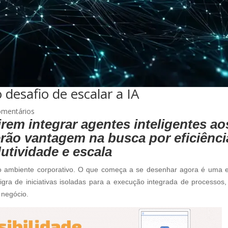
desafio de escalar a IA
omentários
em integrar agentes inteligentes ao
erão vantagem na busca por eficiênci
utividade e escala
de no ambiente corporativo. O que começa a se desenhar agora é uma 
igra de iniciativas isoladas para a execução integrada de processos
 negócio.