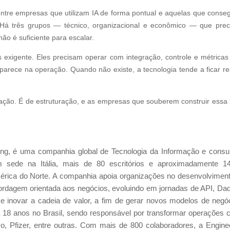
 entre empresas que utilizam IA de forma pontual e aquelas que cons
. Há três grupos — técnico, organizacional e econômico — que pre
ão é suficiente para escalar.
exigente. Eles precisam operar com integração, controle e métrica
parece na operação. Quando não existe, a tecnologia tende a ficar res
ação. É de estruturação, e as empresas que souberem construir essa
ng, é uma companhia global de Tecnologia da Informação e consul
m sede na Itália, mais de 80 escritórios e aproximadamente 1
érica do Norte. A companhia apoia organizações no desenvolvimen
rdagem orientada aos negócios, evoluindo em jornadas de API, Da
e inovar a cadeia de valor, a fim de gerar novos modelos de negó
há 18 anos no Brasil, sendo responsável por transformar operações
vo, Pfizer, entre outras. Com mais de 800 colaboradores, a Engine