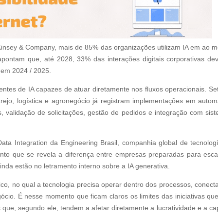
Kinsey & Company, mais de 85% das organizações utilizam IA em ao 
pontam que, até 2028, 33% das interações digitais corporativas de
 em 2024 / 2025.
ntes de IA capazes de atuar diretamente nos fluxos operacionais. Se
arejo, logística e agronegócio já registram implementações em auto
, validação de solicitações, gestão de pedidos e integração com sis
Data Integration da Engineering Brasil, companhia global de tecnolog
to que se revela a diferença entre empresas preparadas para esca
inda estão no letramento interno sobre a IA generativa.
o, no qual a tecnologia precisa operar dentro dos processos, conect
cio. É nesse momento que ficam claros os limites das iniciativas qu
s que, segundo ele, tendem a afetar diretamente a lucratividade e a ca