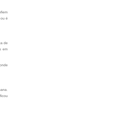
nfiem
 ou é
ça de
as em
ponde
mana.
ficou