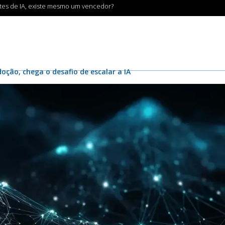
ntes de IA, existe mesmo um vencedor?
oção, chega o desafio de escalar a IA