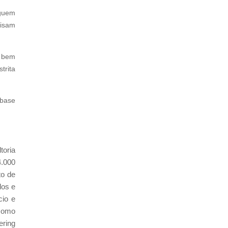
eguem
cisam
s bem
trita
 base
toria
4.000
to de
dos e
cio e
 como
ering