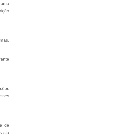
r uma
nição
emas,
rante
isões
esses
ia de
vista