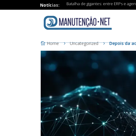
Batalha de gigantes: entre ERPs e age
Notícias:
Home
Uncategorized
Depois da ad