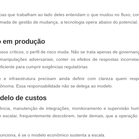
oas que trabalham ao lado deles entendam o que mudou no fluxo, co
amada de gestão de mudança, a tecnologia opera abaixo do potencial,
co em produção
s críticos, o perfil de risco muda. Não se trata apenas de governan
manipulações adversariais, conter os efeitos de respostas incorret
ficiente para cumprir exigências regulatórias.
 e infraestrutura precisam ainda definir com clareza quem res
tônoma. Essa responsabilidade não se delega ao modelo.
delo de custos
rência, manutenção de integrações, monitoramento e supervisão hu
e escalar, frequentemente descobrem, tarde demais, que a operação 
 funciona, é se o modelo econômico sustenta a escala.