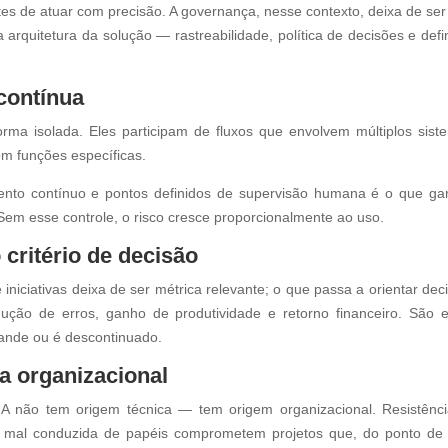
es de atuar com precisão. A governança, nesse contexto, deixa de se
arquitetura da solução — rastreabilidade, política de decisões e defi
contínua
ma isolada. Eles participam de fluxos que envolvem múltiplos sist
om funções específicas.
nto contínuo e pontos definidos de supervisão humana é o que ga
Sem esse controle, o risco cresce proporcionalmente ao uso.
critério de decisão
niciativas deixa de ser métrica relevante; o que passa a orientar dec
ção de erros, ganho de produtividade e retorno financeiro. São 
ande ou é descontinuado.
a organizacional
IA não tem origem técnica — tem origem organizacional. Resistênc
o mal conduzida de papéis comprometem projetos que, do ponto de 