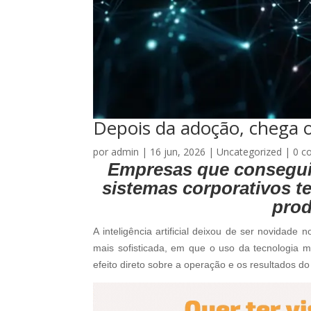
Depois da adoção, chega o 
por
admin
|
16 jun, 2026
|
Uncategorized
|
0 c
Empresas que conseguir
sistemas corporativos t
prod
A inteligência artificial deixou de ser novida
mais sofisticada, em que o uso da tecnologia m
efeito direto sobre a operação e os resultados do