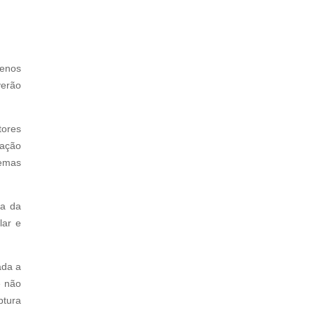
menos
verão
tores
mação
temas
ia da
lar e
ada a
e não
ptura