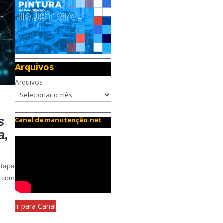
Arquivos
Arquivos
s
Canal da manutenção.net
a,
etapa
, com
Ir para Canal