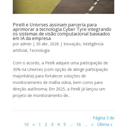
Pirelli e Univrses assinam parceria para
aprimorar a tecnologia Cyber Tyre integrando
os sistemas de visão computacional baseados
em IA da empresa
por
admin
|
30 abr, 2026
|
Inovação
,
Inteligência
artificial
,
Tecnologia
Com o acordo, a Pirelli adquire uma participação de
30% na Univrses (com opção de atingir participação
majoritária) para fortalecer soluções de
monitoramento de malha viária, bem como para
direção autônoma; Em 2025, a Pirelli já lançou um
projeto de monitoramento de...
Página 3 de
10
«
1
2
3
4
5
...
10
...
»
Última »