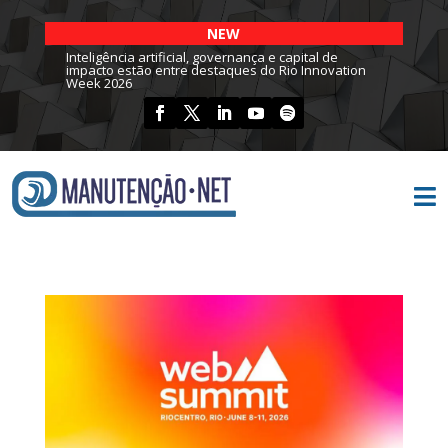
NEW
Inteligência artificial, governança e capital de
impacto estão entre destaques do Rio Innovation
Week 2026
