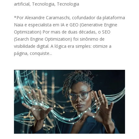
nto do
artificial
,
Tecnologia
,
Tecnologia
Anuario
*Por Alexandre Caramaschi, cofundador da plataforma
de
Naia e especialista em IA e GEO (Generative Engine
Gestão de
Optimization) Por mais de duas décadas, o SEO
Ativos no
(Search Engine Optimization) foi sinônimo de
Brasil –
visibilidade digital. A lógica era simples: otimize a
página, conquiste...
Edição
2025
Receba o Seu
Gratuitamente
CLIQUE AQUI E BAIXE
GRATUITAMENTE!