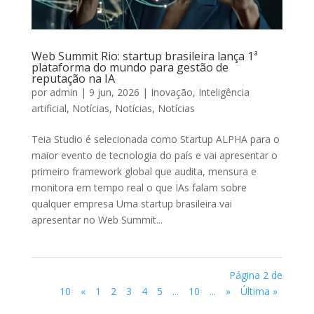
Web Summit Rio: startup brasileira lança 1ª
plataforma do mundo para gestão de
reputação na IA
por
admin
|
9 jun, 2026
|
Inovação
,
Inteligência
artificial
,
Notícias
,
Notícias
,
Notícias
Teia Studio é selecionada como Startup ALPHA para o
maior evento de tecnologia do país e vai apresentar o
primeiro framework global que audita, mensura e
monitora em tempo real o que IAs falam sobre
qualquer empresa Uma startup brasileira vai
apresentar no Web Summit...
Página 2 de
10
«
1
2
3
4
5
...
10
...
»
Última »