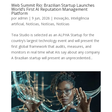
CLIQUE FORA DO POP-UP PARA FECHAR
Web Summit Rio: Brazilian Startup Launches
World’s First AI Reputation Management
Platform
por
admin
|
9 jun, 2026
|
Inovação
,
Inteligência
artificial
,
Notícias
,
Notícias
,
Notícias
Teia Studio is selected as an ALPHA Startup for the
country’s largest technology event and will present the
first global framework that audits, measures, and
monitors in real time what AIs say about any company
A Brazilian startup will present an unprecedented...