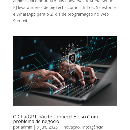
audiovisual e no futuro das conversas A Arena Senac
RJ levará líderes de big techs como Tik Tok, Salesforce
e WhatsApp para o 2º dia de programação no Web
Summit...
O ChatGPT não te conhece! E isso é um
problema de negócio
Lançame
por
admin
|
9 jun, 2026
|
Inovação
,
Inteligência