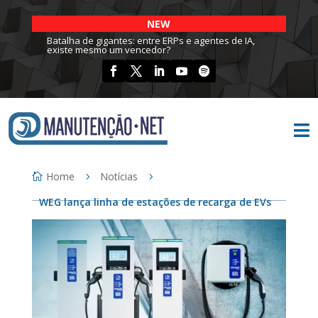
NEW
Batalha de gigantes: entre ERPs e agentes de IA,
existe mesmo um vencedor?

Home
Notícias
WEG lança linha de estações de recarga de EVs