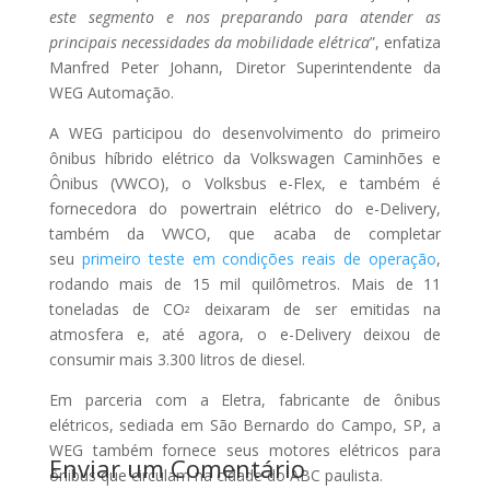
este segmento e nos preparando para atender as
principais necessidades da mobilidade elétrica
”, enfatiza
Manfred Peter Johann, Diretor Superintendente da
WEG Automação.
A WEG participou do desenvolvimento do primeiro
ônibus híbrido elétrico da Volkswagen Caminhões e
Ônibus (VWCO), o Volksbus e-Flex, e também é
fornecedora do powertrain elétrico do e-Delivery,
também da VWCO, que acaba de completar
seu
primeiro teste em condições reais de operação
,
rodando mais de 15 mil quilômetros. Mais de 11
toneladas de CO
deixaram de ser emitidas na
²
atmosfera e, até agora, o e-Delivery deixou de
consumir mais 3.300 litros de diesel.
Em parceria com a Eletra, fabricante de ônibus
elétricos, sediada em São Bernardo do Campo, SP, a
WEG também fornece seus motores elétricos para
Enviar um Comentário
ônibus que circulam na cidade do ABC paulista.