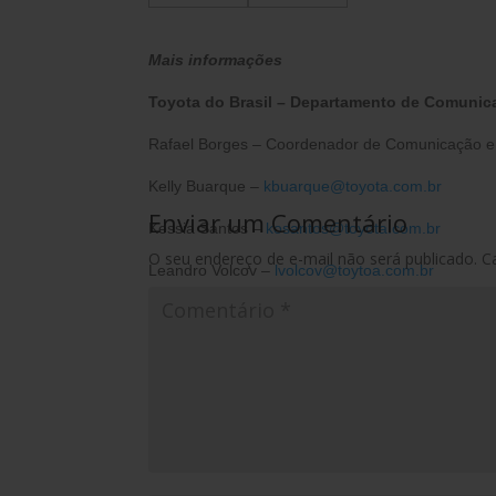
Mais informações
Toyota do Brasil – Departamento de Comunic
Rafael Borges – Coordenador de Comunicação e
Kelly Buarque –
kbuarque@toyota.com.br
Enviar um Comentário
Kessia Santos –
kosantos@toyota.com.br
O seu endereço de e-mail não será publicado.
C
Leandro Volcov –
lvolcov@toytoa.com.br