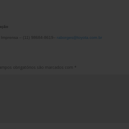
ação
 Imprensa – (11) 98684-8619–
raborges@toyota.com.br
ampos obrigatórios são marcados com
*