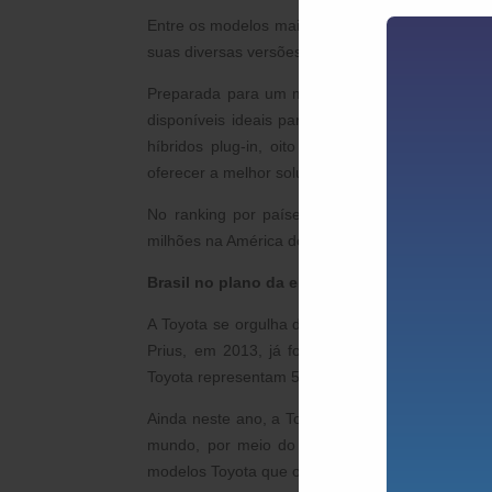
Entre os modelos mais vendidos até o momento, 
suas diversas versões com cerca de 2,23 milhõe
Preparada para um mercado eletrificado cada v
disponíveis ideais para cada mercado. Dentre os
híbridos plug-in, oito são 100% elétricos e do
oferecer a melhor solução para cada tipo de Paí
No ranking por países ou regiões, aproximadam
milhões na América do Norte, quatro milhões na 
Brasil no plano da eletrificação
A Toyota se orgulha de seu pioneirismo e lidera
Prius, em 2013, já foram comercializados 50.70
Toyota representam 56% de todas as vendas des
Ainda neste ano, a Toyota do Brasil celebra o ter
mundo, por meio do lançamento da 12ª geraçã
modelos Toyota que oferecem o inédito
powertra