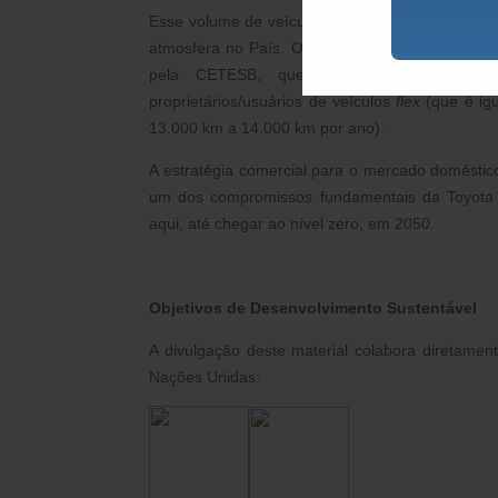
Esse volume de veículos híbridos
flex
ajudou a e
atmosfera no País. O valor de referência foi ex
pela CETESB, que considera o seguinte 
proprietários/usuários de veículos
flex
(que é igu
13.000 km a 14.000 km por ano).
A estratégia comercial para o mercado doméstico
um dos compromissos fundamentais da Toyota 
aqui, até chegar ao nível zero, em 2050.
Objetivos de Desenvolvimento Sustentável
A divulgação deste material colabora diretamen
Nações Unidas: