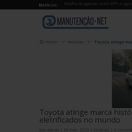
Batalha de gigantes: entre ERPs e age
Notícias:
Home
Notícias
Toyota atinge mar
Toyota atinge marca histó
eletrificados no mundo
por
admin
|
30 mar, 2022
|
Notícias
|
0 coment