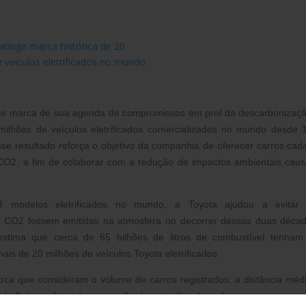
nte marca de sua agenda de compromissos em prol da descarbonizaç
milhões de veículos eletrificados comercializados no mundo desde 
sse resultado reforça o objetivo da companhia de oferecer carros cad
 CO2, a fim de colaborar com a redução de impactos ambientais cau
 modelos eletrificados no mundo, a Toyota ajudou a evitar 
e CO2 fossem emitidas na atmosfera no decorrer dessas duas déca
stima que cerca de 65 bilhões de litros de combustível tenham
s de 20 milhões de veículos Toyota eletrificados.
ca que consideram o volume de carros registrados, a distância méd
cada País e o fator de conversão de emissões de carbono.