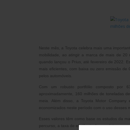
Neste mês, a Toyota celebra mais uma importa
mobilidade, ao atingir a marca de mais de 20 
quando lançou o Prius, até fevereiro de 2022. E
mais eficientes, com baixa ou zero emissão de
pelos automóveis.
Com um robusto portfólio composto por 63
aproximadamente, 160 milhões de toneladas d
meia. Além disso, a Toyota Motor Company e
economizados neste período com o uso desses mai
Esses valores têm como base os estudos da mar
percurso, a taxa de eficiência dos produtos em 