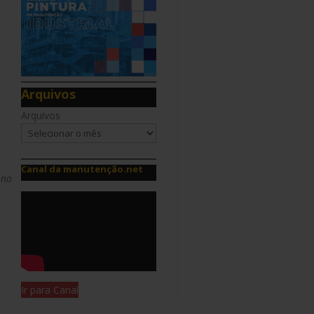
Arquivos
Arquivos
m
Canal da manutenção.net
ono
Ir para Canal