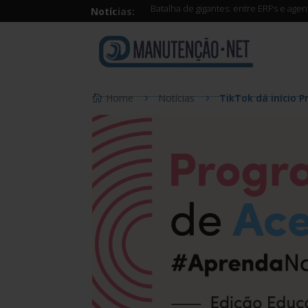
Batalha de gigantes: entre ERPs e age
Notícias:
Home
Notícias
TikTok dá início 