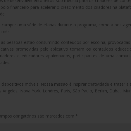
tos de desenvolvimento feitos sob medida para os criadores de cont
oio financeiro para acelerar o crescimento dos criadores na plata
de.
o cumprir uma série de etapas durante o programa, como a postag
r mês.
 e as pessoas estão consumindo conteúdos por escolha, provocadas
cativas promovidas pelo aplicativo tornam os conteúdos educaci
 criadores e educadores apaixonados, participantes de uma comun
dades.
dispositivos móveis. Nossa missão é inspirar criatividade e trazer ale
Los Angeles, Nova York, Londres, Paris, São Paulo, Berlim, Dubai, Mu
ampos obrigatórios são marcados com
*