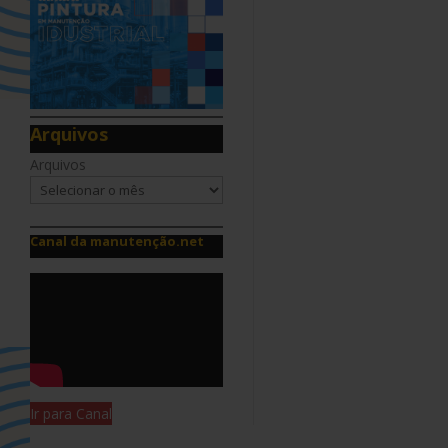
Arquivos
Arquivos
Canal da manutenção.net
Ir para Canal