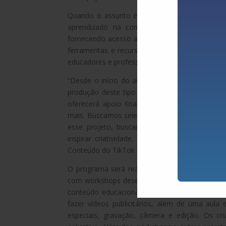
Quando o assunto é educação, o TikTok se t
aprendizado na comunidade digital, apoian
fornecendo acesso a conteúdo de alta qualidad
ferramentas e recursos que facilitam a busca 
educadores e professores.
“Desde o início do ano, o TikTok vem trabalh
produção deste tipo de conteúdo na platafo
oferecerá apoio financeiro, suporte operacion
mais. Buscamos selecionar os criadores da pr
esse projeto, buscamos incentivá-los a cont
inspirar criatividade, alinhando o entretenim
Conteúdo do TikTok no Brasil, Ronaldo Marques
O programa será realizado entre os dias 1 de
com workshops desenvolvidos especificamente 
conteúdo educacional para o TikTok; organizar 
fazer vídeos publicitários, além de uma aula e
especiais, gravação, câmera e edição. Os 