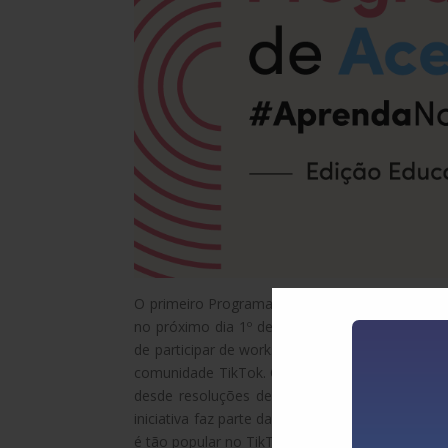
O primeiro Programa de Aceleração do TikTok,
no próximo dia 1º de setembro, os criadores d
de participar de workshops, durante dois mese
comunidade TikTok. Os criadores foram escolhi
desde resoluções de exercícios, dicas sobre 
iniciativa faz parte da estratégia de longo pra
é tão popular no TikTok. A #AprendaNoTikTok já