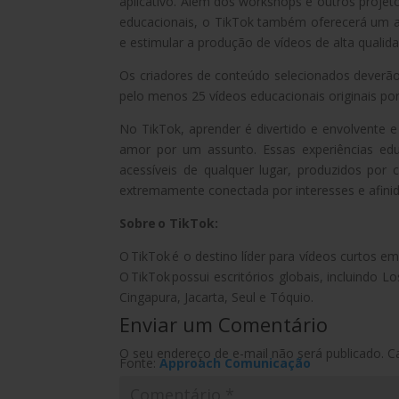
aplicativo. Além dos workshops e outros proje
educacionais, o TikTok também oferecerá um ap
e estimular a produção de vídeos de alta qualida
Os criadores de conteúdo selecionados deverã
pelo menos 25 vídeos educacionais originais po
No TikTok, aprender é divertido e envolvente
amor por um assunto. Essas experiências edu
acessíveis de qualquer lugar, produzidos por
extremamente conectada por interesses e afini
Sobre o TikTok:
O TikTok é o destino líder para vídeos curtos em 
O TikTok possui escritórios globais, incluindo 
Cingapura, Jacarta, Seul e Tóquio.
Enviar um Comentário
O seu endereço de e-mail não será publicado.
C
Fonte:
Approach Comunicação