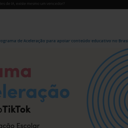
ntes de IA, existe mesmo um vencedor?
Programa de Aceleração para apoiar conteúdo educativo no Brasi