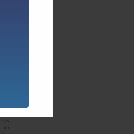
ado o
nal e
io de
ntes,
lam a
ikTok
dos e
. Com
s por
as de
tarão
s com
cios;
eitos
s do