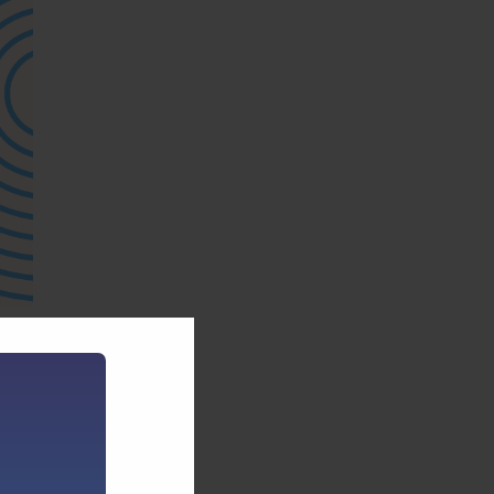
eçar:
idade
com a
 irão
os. A
o que