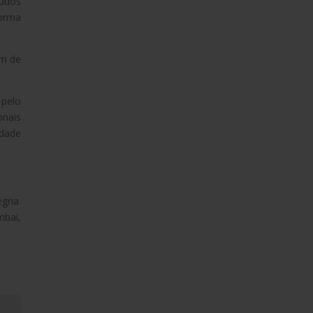
eúdos
forma
em de
 pelo
onais
idade
gria.
mbai,