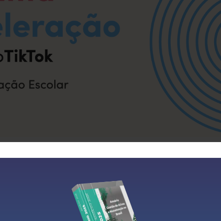
 #AprendaNoTikTok, edição Educação Escolar, já tem data para com
e conteúdo selecionados e convidados pelo TikTok terão a oportun
s, para aprender mais sobre a plataforma e se conectar ainda mais 
dos pela qualidade dos seus conteúdos e engajamento, cujos vídeos
como se preparar para exames, organização de estudos, entre outr
zo da plataforma para fortalecer o ecossistema deste tipo de conteúd
 tem mais de 900 milhões de visualizações.