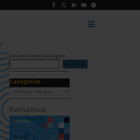

l
Encontre uma postagem
Pesquisar
Categorias
Categorias
Patrocínios