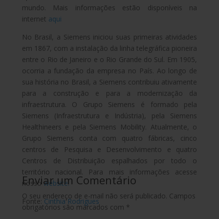
mundo. Mais informações estão disponíveis na
internet
aqui
No Brasil, a Siemens iniciou suas primeiras atividades
em 1867, com a instalação da linha telegráfica pioneira
entre o Rio de Janeiro e o Rio Grande do Sul. Em 1905,
ocorria a fundação da empresa no País. Ao longo de
sua história no Brasil, a Siemens contribuiu ativamente
para a construção e para a modernização da
infraestrutura. O Grupo Siemens é formado pela
Siemens (Infraestrutura e Indústria), pela Siemens
Healthineers e pela Siemens Mobility. Atualmente, o
Grupo Siemens conta com quatro fábricas, cinco
centros de Pesquisa e Desenvolvimento e quatro
Centros de Distribuição espalhados por todo o
território nacional. Para mais informações acesse
Enviar um Comentário
nosso
website.
O seu endereço de e-mail não será publicado.
Campos
Fonte:
Cinthia Rodrigues
obrigatórios são marcados com
*