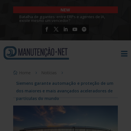
NEW
Batalha de gigantes: entre ERPs e agentes de IA,
existe mesmo um vencedor?

Home
Notícias
Siemens garante automação e proteção de um
dos maiores e mais avançados aceleradores de
partículas do mundo