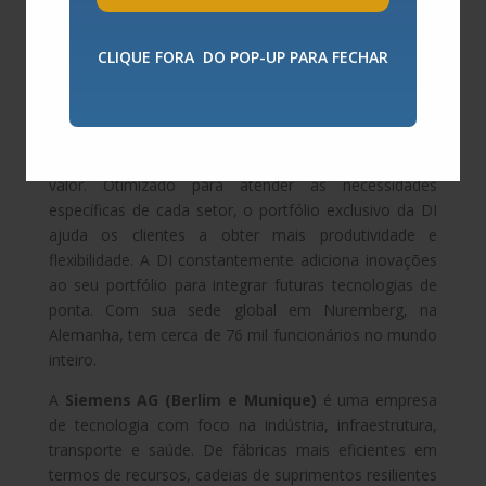
inovações de automação e digitalização. Colaborando
com parceiros e clientes, promove a transformação
CLIQUE FORA DO POP-UP PARA FECHAR
digital nas indústrias de processo e manufatura
discreta. Com seu portfólio de soluções para a
indústria digital, fornece a empresas de todos os
portes um conjunto completo de produtos, soluções e
serviços para integrar e digitalizar toda a cadeia de
valor. Otimizado para atender às necessidades
específicas de cada setor, o portfólio exclusivo da DI
ajuda os clientes a obter mais produtividade e
flexibilidade. A DI constantemente adiciona inovações
ao seu portfólio para integrar futuras tecnologias de
ponta. Com sua sede global em Nuremberg, na
Alemanha, tem cerca de 76 mil funcionários no mundo
inteiro.
A
Siemens AG (Berlim e Munique)
é uma empresa
de tecnologia com foco na indústria, infraestrutura,
transporte e saúde. De fábricas mais eficientes em
termos de recursos, cadeias de suprimentos resilientes