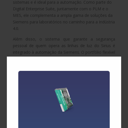
sistemas e é ideal para a automação. Como parte do
Digital Enterprise Suite, juntamente com o PLM e o
MES, ele complementa a ampla gama de soluções da
Siemens para laboratórios no caminho para a Indústria
4.0.
Além disso, o sistema que garante a segurança
pessoal de quem opera as linhas de luz do Sirius é
integrado à automação da Siemens. O portfólio flexível
permite uma abordagem holística da solução,
trazendo transparência e segurança para a operação e
engenharia do sistema. As soluções com safety
integrado permitem ganhos em diagnóstico e também
em tempo de engenharia, levando a um
desenvolvimento mais rápido de soluções e menores
esforços de engenharia.
A nova versão do sistema de visualização WinCC
Unified V16, em fase avançada de testes, também
está entre as soluções oferecidas para gerar maior