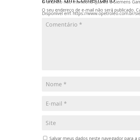
O anúncio não menciona quanto a Siemens Gam
O seu endereço de e-mail não será publicado.
C
Disponível em: https://www.opetroleo.com.br/s
Salvar meus dados neste navegador para a 