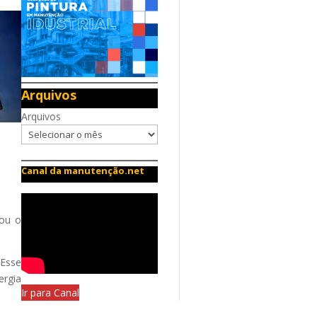
Arquivos
Arquivos
Canal da manutenção.net
iou o
 Esse
ergia
Ir para Canal