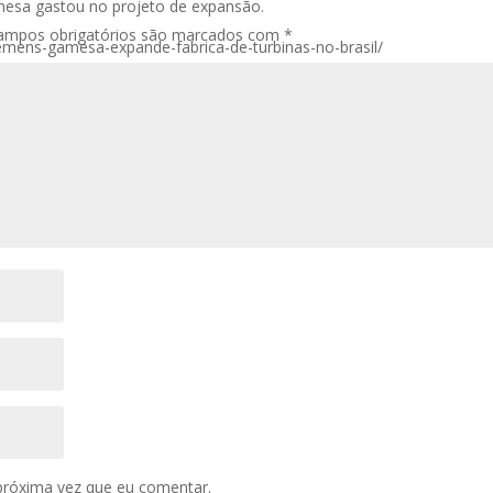
esa gastou no projeto de expansão.
ampos obrigatórios são marcados com
*
iemens-gamesa-expande-fabrica-de-turbinas-no-brasil/
próxima vez que eu comentar.