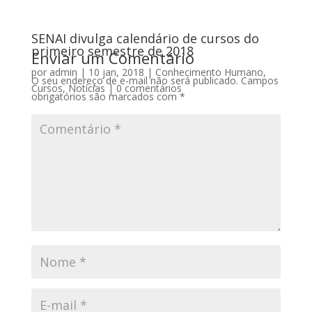
SENAI divulga calendário de cursos do
primeiro semestre de 2018
Enviar um Comentário
por
admin
|
10 jan, 2018
|
Conhecimento Humano
,
O seu endereço de e-mail não será publicado.
Campos
Cursos
,
Notícias
|
0 comentários
obrigatórios são marcados com
*