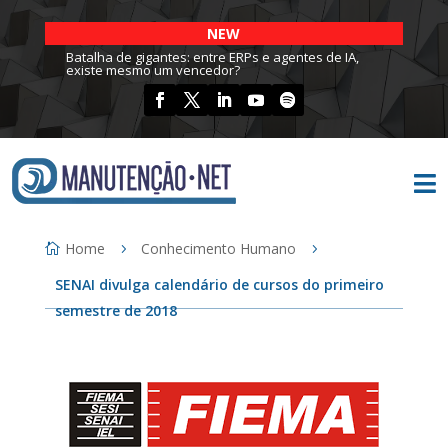
NEW
Batalha de gigantes: entre ERPs e agentes de IA,
existe mesmo um vencedor?

Home
Conhecimento Humano
SENAI divulga calendário de cursos do primeiro
semestre de 2018