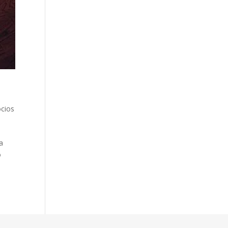
cios
a
o