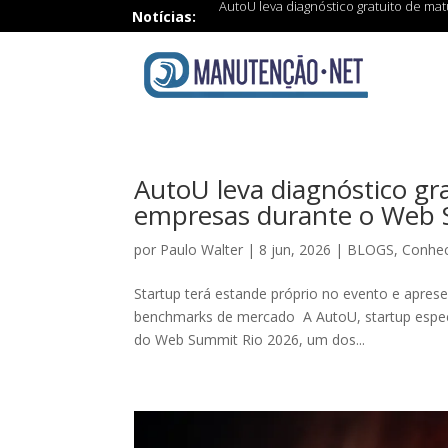
AutoU leva diagnóstico gratuito de m
Notícias:
AutoU leva diagnóstico gr
empresas durante o Web
por
Paulo Walter
|
8 jun, 2026
|
BLOGS
,
Conhe
Startup terá estande próprio no evento e apre
benchmarks de mercado A AutoU, startup especia
do Web Summit Rio 2026, um dos...