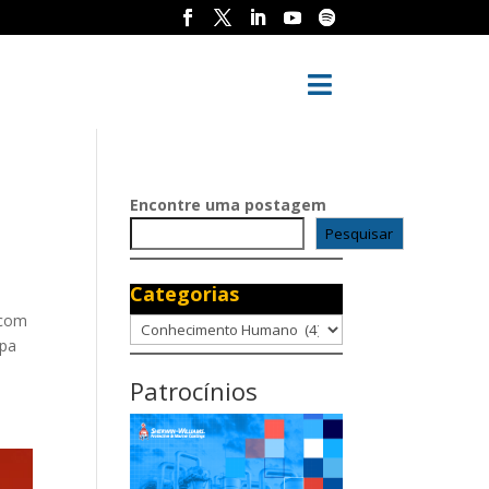

Encontre uma postagem
Pesquisar
Categorias
 com
Categorias
ipa
Patrocínios