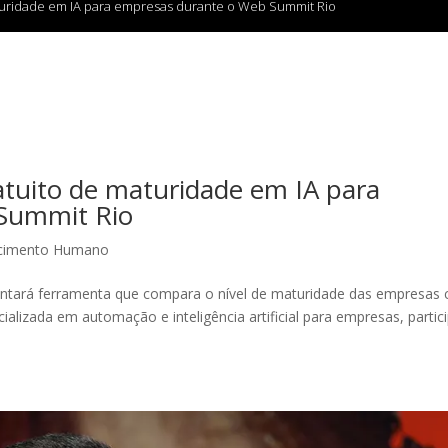
aturidade em IA para empresas durante o Web Summit Rio
atuito de maturidade em IA para
 Summit Rio
cimento Humano
sentará ferramenta que compara o nível de maturidade das empresas
lizada em automação e inteligência artificial para empresas, partic