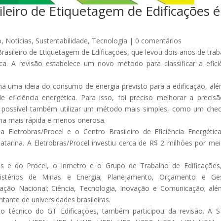
leiro de Etiquetagem de Edificações é
o
,
Notícias
,
Sustentabilidade
,
Tecnologia
|
0 comentários
rasileiro de Etiquetagem de Edificações, que levou dois anos de trab
ca. A revisão estabelece um novo método para classificar a efici
 uma ideia do consumo de energia previsto para a edificação, al
 eficiência energética. Para isso, foi preciso melhorar a precis
 possível também utilizar um método mais simples, como um check
orma mais rápida e menos onerosa.
 Eletrobras/Procel e o Centro Brasileiro de Eficiência Energéti
atarina. A Eletrobras/Procel investiu cerca de R$ 2 milhões por me
ras e do Procel, o Inmetro e o Grupo de Trabalho de Edificaçõe
nistérios de Minas e Energia; Planejamento, Orçamento e Ges
ração Nacional; Ciência, Tecnologia, Inovação e Comunicação; al
tante de universidades brasileiras.
aço técnico do GT Edificações, também participou da revisão. A 