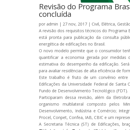
Revisão do Programa Brasi
concluída
por
admin
|
27 nov, 2017
|
Civil
,
Elétrica
,
Gestã
A revisão dos requisitos técnicos do Programa B
está pronta para publicação da consulta públi
energética de edificações no Brasil.
O novo modelo permite que o consumidor tenha
quantificar a economia gerada por medidas de
estimativa do desempenho da edificação. Será
para avaliar residências de alta eficiência de f
Este trabalho é fruto de um convênio entre a
Edificações da Universidade Federal de Santa C
Fundo de Desenvolvimento Tecnológico (FDT).
Participaram dessa revisão, além da Eletrob
organismo multilateral composto pelos Mi
Desenvolvimento, Indústria e Comércio; Integ
Procel, Conpet, Confea, IAB, CBIC e um represen
A Secretaria Técnica (ST) de Edificações, br