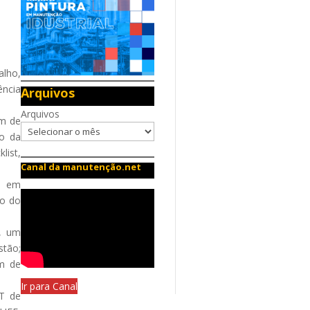
alho,
ência
Arquivos
Arquivos
ém de
ão da
list,
Canal da manutenção.net
ca em
io do
s, um
tão;
ém de
Ir para Canal
ST de