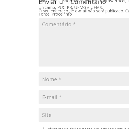
Enviar um Comentário
Edificações é formada pela Eletrobras/Proce
Unicamp, PUC-PR, UFMG e UFMS.
O seu endereço de e-mail não será publicado.
C
Fonte: Procel Info