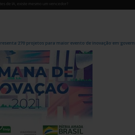
ntes de IA, existe mesmo um vencedor?
resenta 270 projetos para maior evento de inovação em govern