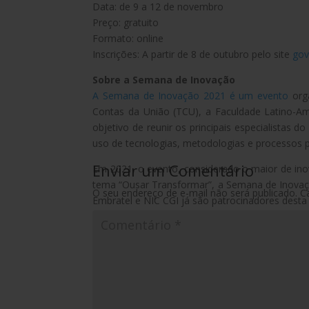
Data: de 9 a 12 de novembro
Preço: gratuito
Formato: online
Inscrições: A partir de 8 de outubro pelo site
gov
Sobre a Semana de Inovação
A Semana de Inovação 2021 é um evento
org
Contas da União (TCU), a Faculdade Latino-Am
objetivo de reunir os principais especialistas d
uso de tecnologias, metodologias e processos pa
Enviar um Comentário
Em 2021, o evento, considerado o maior de in
tema “Ousar Transformar”, a Semana de Inovaçã
O seu endereço de e-mail não será publicado.
C
Embratel e NIC CGI já são patrocinadores desta