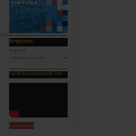
licos
Arquivos
Arquivos
Canal da manutenção.net
Ir para Canal