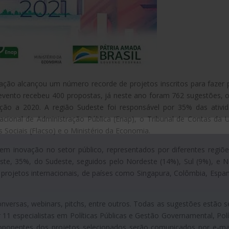
ção alcançou um número recorde de projetos inscritos para fazer 
vento recebeu 400 propostas, já neste ano foram 762 sugestões, 
ão a 2020. A região Sudeste foi responsável por 35% das ativi
Nacional de Administração Pública (Enap), o Tribunal de Contas da 
 Sociais (Flacso) e o Ministério da Economia.
em inovação no setor público, representados por diferentes regiõ
este, 35%, do Sudeste, seguidos pelo Nordeste (14%), Sul (9%), e N
projetos internacionais, de países como Singapura, Colômbia, Espa
onversas, webinars, pitchs, entre outros. Todas as sugestões estão 
11 especialistas em Políticas Públicas e Gestão Governamental, Polí
roponentes dos projetos selecionados serão comunicados por e-ma