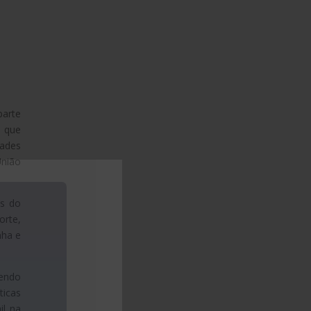
parte
o que
dades
União
es do
orte,
nha e
sendo
ticas
il na