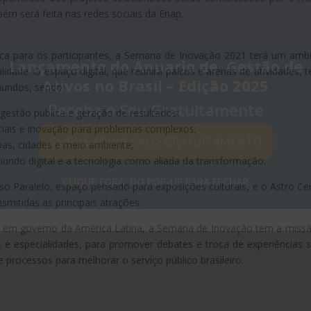
ém será feita nas redes sociais da Enap.
ca para os participantes, a Semana de Inovação 2021 terá um amb
Lançamento do Anuario de Gestão de
idade. O espaço digital, que reunirá palcos e arenas de atividades, t
Ativos no Brasil – Edição 2025
mundos, sendo:
Receba o Seu Gratuitamente
gestão pública e geração de resultados;
iais e inovação para problemas complexos;
CLIQUE AQUI E BAIXE GRATUITAMENTE!
oas, cidades e meio ambiente;
ndo digital e a tecnologia como aliada da transformação.
CLIQUE FORA DO POP-UP PARA FECHAR
o Paralelo, espaço pensado para exposições culturais, e o Astro Cen
smitidas as principais atrações.
 em governo da América Latina, a Semana de Inovação tem a miss
es e especialidades, para promover debates e troca de experiências 
e processos para melhorar o serviço público brasileiro.