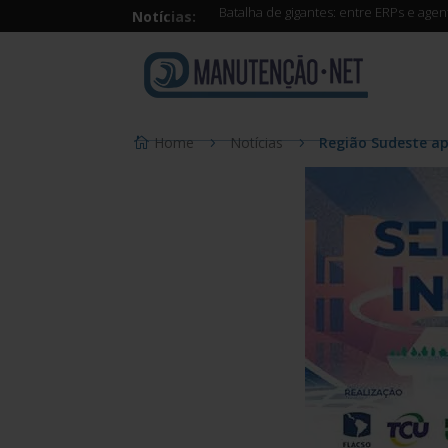
Batalha de gigantes: entre ERPs e age
Notícias:
Home
Notícias
Região Sudeste ap