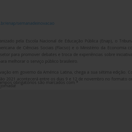
.br/enap/semanadeinovacao
anizado pela Escola Nacional de Educação Pública (Enap), o Tribun
ericana de Ciências Sociais (Flacso) e o Ministério da Economia 
o setor para promover debates e troca de experiências sobre iniciativ
ra melhorar o serviço público brasileiro.
ovação em governo da América Latina, chega a sua sétima edição. 
o 2021 acontecerá entre os dias 9 e 12 de novembro no formato on
ampos obrigatórios são marcados com
*
 jornada!