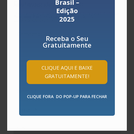
Brasil –
Enviar um Comentário
Fonte: Agência Brasil
Edição
O seu endereço de e-mail não será publicado.
Campos
Postado Por:
Redação Portal Contábil SC
2025
obrigatórios são marcados com
*
Receba o Seu
Gratuitamente
CLIQUE AQUI E BAIXE
GRATUITAMENTE!
CLIQUE FORA DO POP-UP PARA FECHAR