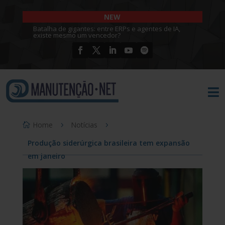
NEW
Batalha de gigantes: entre ERPs e agentes de IA,
existe mesmo um vencedor?

Home
Notícias
Produção siderúrgica brasileira tem expansão
em janeiro