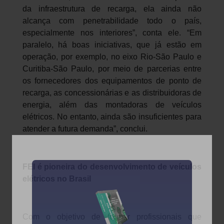
da infraestrutura de recarga, ela ainda não
alcança com penetrabilidade todo o país,
especialmente nos interiores”, conta ele. “Em
paralelo, há boas iniciativas, que já estão em
operação, por exemplo, no eixo Rio-São Paulo e
Curitiba-São Paulo, por meio de parcerias entre
os fornecedores dos equipamentos de ponto de
recarga, as concessionárias e as distribuidoras de
energia, além das montadoras de veículos
elétricos. No entanto, ainda são insuficientes para
atender a futura demanda”, conclui.
FEI é pioneira do desenvolvimento de veículos
elétricos no Brasil
Com o objetivo de formar profissionais que