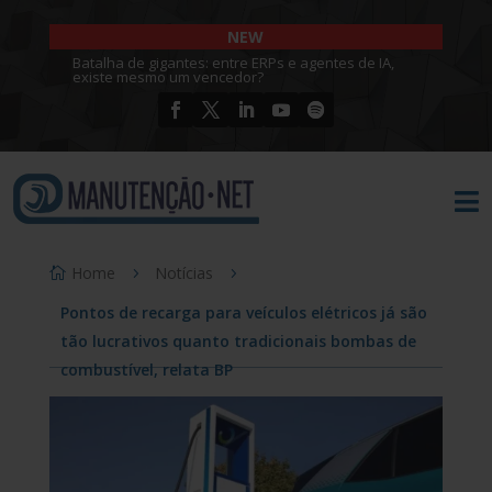
NEW
Batalha de gigantes: entre ERPs e agentes de IA,
existe mesmo um vencedor?

Home
Notícias
Pontos de recarga para veículos elétricos já são
tão lucrativos quanto tradicionais bombas de
combustível, relata BP