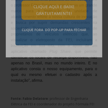
o professor Fábio Delatore, este é mais um grande
CLIQUE AQUI E BAIXE
marco para a Instituição. “A unidade de
GRATUITAMENTE!
abastecimento reflete a nossa cultura de inovação
e busca por suprir demandas crescentes na
sociedade. Tivemos, recentemente, visitas de
CLIQUE FORA DO POP-UP PARA FECHAR
proprietários de veículos elétricos que, ao
visualizar o eletroposto da FEI, incluíram a
Instituição em sua rota, com o apoio de um
aplicativo chamado
Plug Share
, que permite
identificar os locais de recarga disponíveis, não
apenas no Brasil, mas no mundo inteiro. E no
aplicativo consta o nosso equipamento, para o
qual eu mesmo efetuei o cadastro após a
instalação”, afirma.
Fonte: Fabio Delatore
: professor de Engenharia
Elétrica da FEI e coordenador do projeto Fórmula FEI