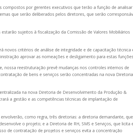
os compostos por gerentes executivos que terão a função de analisar
emas que serão deliberados pelos diretores, que serão corresponsáv
s estarão sujeitos à fiscalização da Comissão de Valores Mobiliários
á novos critérios de análise de integridade e de capacitação técnica 
inistração aprovar as nomeações e desligamento para estas funções
, nossa reestruturação prevê mudanças nos controles internos de
 contratação de bens e serviços serão concentradas na nova Diretori
centralizada na nova Diretoria de Desenvolvimento da Produção &
trará a gestão e as competências técnicas de implantação de
envolverão, como regra, três diretorias: a diretoria demandante, qu
esenvolve o projeto; e a Diretoria de RH, SMS e Serviços, que licita 
sso de contratação de projetos e serviços evita a concentração