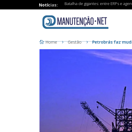
Batalha de gigantes: entre ERPs e age
Notícias:
Home
Gestão
Petrobrás faz mud