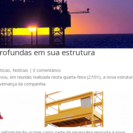
rofundas em sua estrutura
tícias
,
Notícias
|
0 comentários
ou, em reunião realizada nesta quarta-feira (27/01), a nova estrutur
overnança da companhia.
reformulação ocorre como parte da necessária resposta à nova