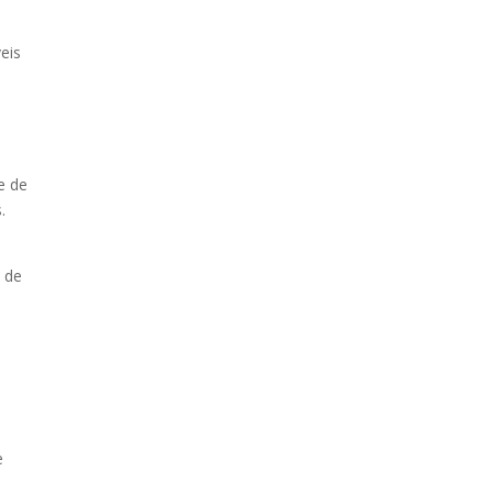
eis
e de
.
a de
e
e