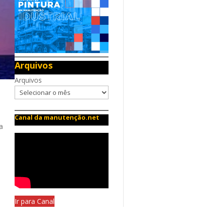
Arquivos
Arquivos
Canal da manutenção.net
a
Ir para Canal