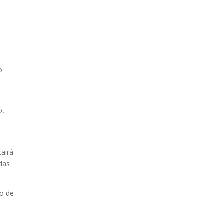
o
9,
cairá
adas
ão de