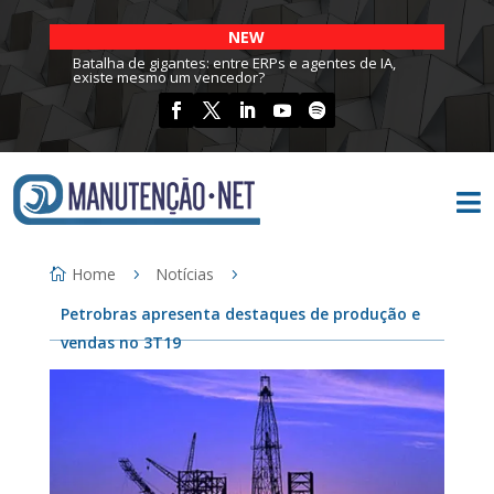
NEW
Batalha de gigantes: entre ERPs e agentes de IA,
existe mesmo um vencedor?

Home
Notícias
Petrobras apresenta destaques de produção e
vendas no 3T19