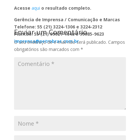
Acesse
aqui
o resultado completo.
Gerência de Imprensa / Comunicação e Marcas
Telefone: 55 (21) 3224-1306 e 3224-2312
Enviar um Comentário
Plantão: 55 (21) 99921-1048 e 99985-9623
imprensa@petrobras.com.br
O seu endereço de e-mail não será publicado.
Campos
obrigatórios são marcados com
*