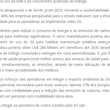
 no uso da rede e ao crescimento acelerado do tráfego.
 5G ultrapassará o de 3G/4G já em 2025, tornando a sustentabilidad
, 40% das empresas pesquisadas para o estudo indicaram que a efici
ridade para as operadoras ao implementar redes 5G.
lientes para reduzir o consumo de energia e as emissões de carbo
l para melhorias significativas. O setor manufatureiro poderia alc
ravés do uso do 5G para habilitar manutenção preditiva avanç
tica poderia obter US$ 280 bilhões em benefícios até 2030 atrav
ura de tráfego conectada e entregas em casa automatizadas. E, por f
or de saúde proporcionar melhor acesso aos serviços de saúde para 
 simultaneamente, as emissões, através da maior utilização de at
 e maior produtividade dos médicos
a os esforços das operadoras em mitigar o impacto ambiental do 5G
 parcerias necessárias para esses avanços. Apenas 37% dos pesqui
as com credibilidade para a redução das emissões de carbono, ma
am ser parceiras com credibilidade nessa área.
 mitigar os aumentos de custos trazidos pelo 5G são: