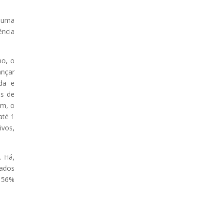
e uma
ência
no, o
ançar
ada e
és de
im, o
até 1
ivos,
. Há,
sados
s 56%