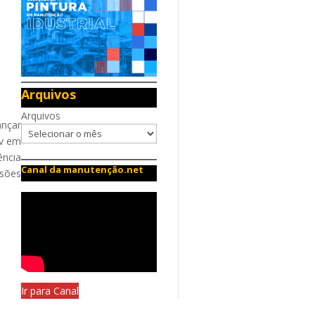
Arquivos
Arquivos
ançar
iv em
ência
Canal da manutenção.net
ssões
Ir para Canal