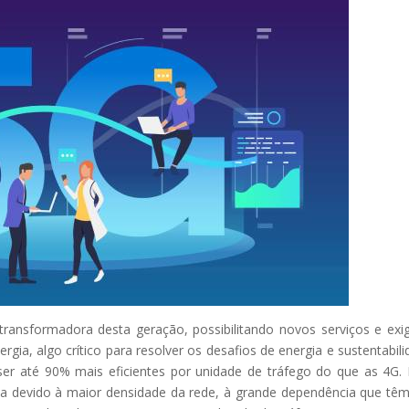
ransformadora desta geração, possibilitando novos serviços e exi
ia, algo crítico para resolver os desafios de energia e sustentabili
er até 90% mais eficientes por unidade de tráfego do que as 4G.
a devido à maior densidade da rede, à grande dependência que tê