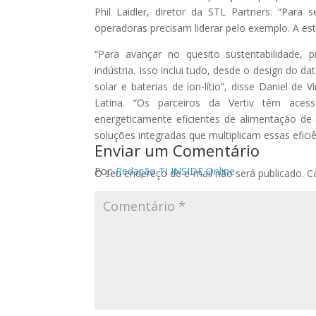
Phil Laidler, diretor da STL Partners. “Para 
operadoras precisam liderar pelo exemplo. A est
“Para avançar no quesito sustentabilidade
indústria. Isso inclui tudo, desde o design do 
solar e baterias de íon-lítio”, disse Daniel de
Latina. “Os parceiros da Vertiv têm ace
energeticamente eficientes de alimentação de 
soluções integradas que multiplicam essas eficiê
Enviar um Comentário
Por:
Redação TI INSIDE Online
O seu endereço de e-mail não será publicado.
C