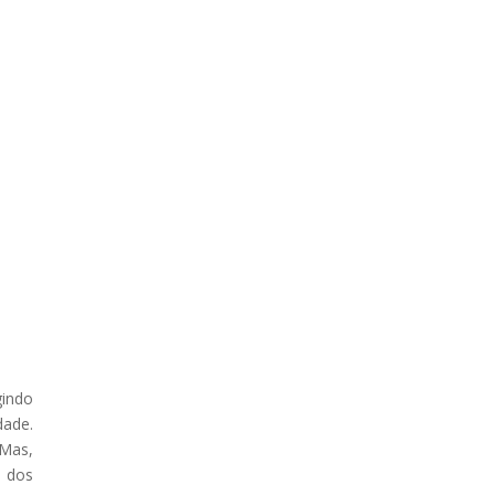
gindo
dade.
 Mas,
m dos