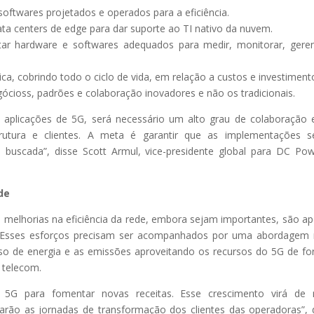
softwares projetados e operados para a eficiência.
 data centers de edge para dar suporte ao TI nativo da nuvem.
tar hardware e softwares adequados para medir, monitorar, geren
ica, cobrindo todo o ciclo de vida, em relação a custos e investiment
ócioss, padrões e colaboração inovadores e não os tradicionais.
s aplicações de 5G, será necessário um alto grau de colaboração 
trutura e clientes. A meta é garantir que as implementações 
a buscada”, disse Scott Armul, vice-presidente global para DC Po
de
e melhorias na eficiência da rede, embora sejam importantes, são a
. Esses esforços precisam ser acompanhados por uma abordagem
o uso de energia e as emissões aproveitando os recursos do 5G de f
 telecom.
 5G para fomentar novas receitas. Esse crescimento virá de 
itarão as jornadas de transformação dos clientes das operadoras”, 