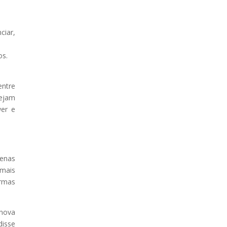
ciar,
os.
entre
sejam
wer e
penas
 mais
ormas
nova
disse