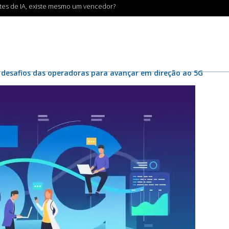
ntes de IA, existe mesmo um vencedor?
s desafios das operadoras para avançar em direção ao 5G