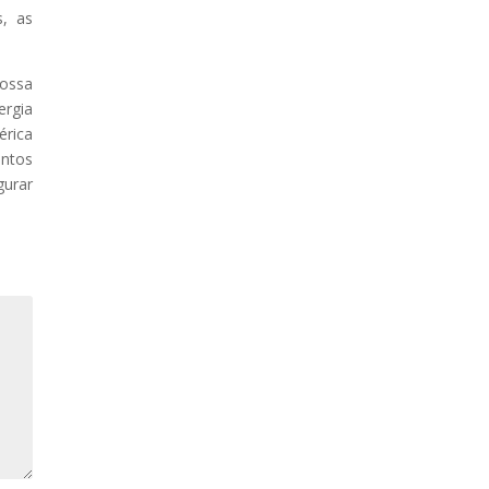
s, as
ossa
ergia
érica
ntos
gurar