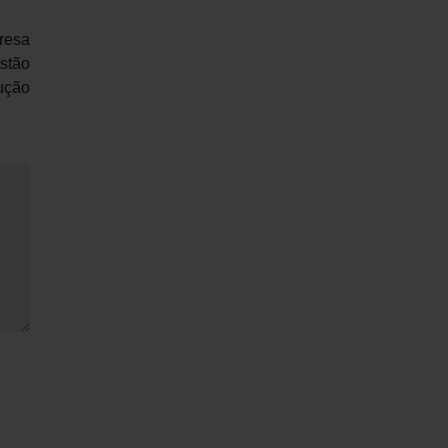
resa
stão
dução