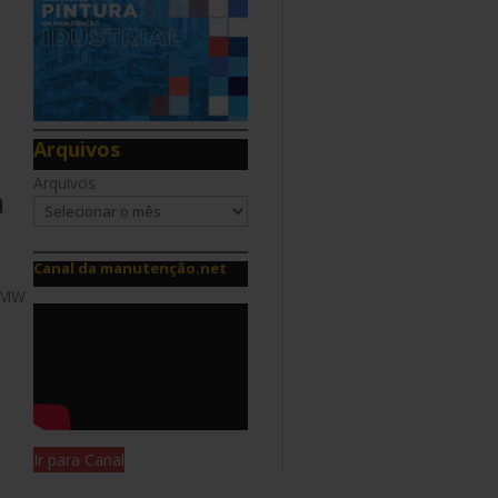
Arquivos
Arquivos
a
Canal da manutenção.net
 BMW
a
Ir para Canal