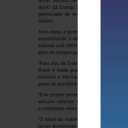
reuso “
Second Life
”, permitindo assim prolo
Bank
” da Energy Source armazena e moni
gerenciador de energias WEG, que aba
Station.
Além disso, o gerenciador de energias WEG 
possibilitando o abastecimento do Power
baterias está 100% abastecido, o excedente 
além de compensar, gerar créditos de Carb
“Para nós, da Energy Source, fazer parte
Brasil é muito gratificante, nos permitind
nacional e internacional a excelência das
gama de possibilidades de aplicação”, co
“Este projeto promove o conceito do sol par
veículos elétricos. Com tecnologia naciona
a mobilidade elétrica no Brasil”, explica 
“O futuro da mobilidade
premium
é sustent
novas tecnologias que irão permitir que ve