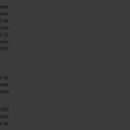
ente
ores,
EG se
cias
em 12
ores
 54%
e de
rede
resa
.000
itas
o de