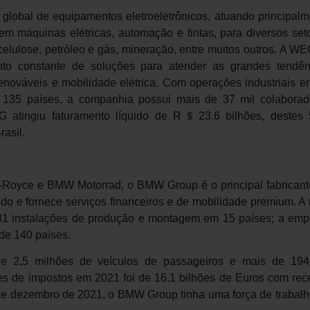
bal de equipamentos eletroeletrônicos, atuando principalm
em máquinas elétricas, automação e tintas, para diversos set
e celulose, petróleo e gás, mineração, entre muitos outros. A W
to constante de soluções para atender as grandes tendên
 renováveis e mobilidade elétrica. Com operações industriais 
 135 países, a companhia possui mais de 37 mil colaborad
 atingiu faturamento líquido de R
＄
23.6 bilhões, destes
rasil.
Royce e BMW Motorrad, o BMW Group é o principal fabricant
o e fornece serviços financeiros e de mobilidade premium. A 
 instalações de produção e montagem em 15 países; a emp
de 140 países.
2,5 milhões de veículos de passageiros e mais de 194
es de impostos em 2021 foi de 16,1 bilhões de Euros com rece
 de dezembro de 2021, o BMW Group tinha uma força de trabalh