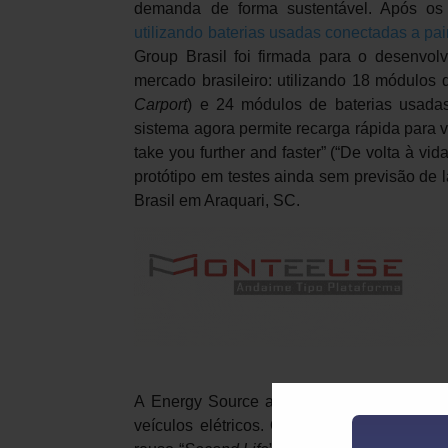
demanda de forma sustentável. Após os
utilizando baterias usadas conectadas a pai
Group Brasil foi firmada para o desenvol
mercado brasileiro: utilizando 18 módulos 
Carport
) e 24 módulos de baterias usadas
sistema agora permite recarga rápida para veí
take you further and faster” (“De volta à v
protótipo em testes ainda sem previsão de
Brasil em Araquari, SC.
A Energy Source aplicou um algoritmo que
veículos elétricos. O algoritmo analisa e