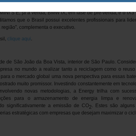
MW Group Brasil. “Já este ano, teremos cinco modelos totalm
MINI S E, já à venda, BMW iX, em fase de pré-venda, e o iX3 
itamos que o Brasil possui excelentes profissionais para lide
a região”, complementa o executivo.
sil,
clique aqui
.
e de São João da Boa Vista, interior de São Paulo. Conside
mpresa no mundo a realizar tanto a reciclagem como o reuso
er para o mercado global uma nova perspectiva para essas bate
ostrado muito promissor. Investindo constantemente em tecnol
envolvendo novas metodologias, a Energy trilha com suces
luções para o armazenamento de energia limpa e renová
do significativamente a emissão de CO
. Estes são alguns
2
rcerias estratégicas com empresas que desejam maximizar o cic