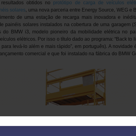
 resultados obtidos no
protótipo de carga de veículos elétr
néis solares
, uma nova parceria entre Energy Source, WEG e
vimento de uma estação de recarga mais inovadora e inédit
de painéis solares instalados na cobertura de uma garagem (
S
 do BMW i3, modelo pioneiro da mobilidade elétrica no paí
culos elétricos. Por isso o título dado ao programa: “Back to li
ida para levá-lo além e mais rápido”, em português). A novidade
 lançamento comercial e que foi instalado na fábrica do BMW 
 otimiza a seleção correta dos módulos das baterias usadas
 seleciona os módulos aptos a serem enviados para o process