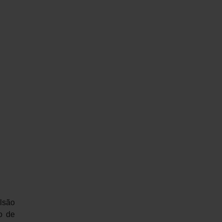
lsão
o de