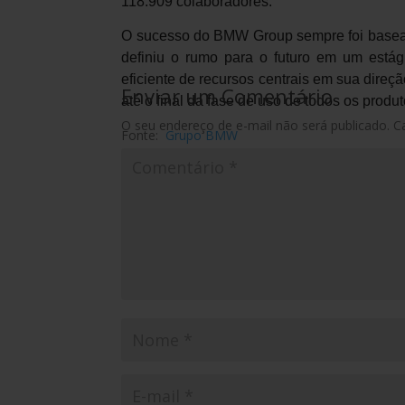
118.909 colaboradores.
O sucesso do BMW Group sempre foi basea
definiu o rumo para o futuro em um estági
eficiente de recursos centrais em sua direç
Enviar um Comentário
até o final da fase de uso de todos os produt
O seu endereço de e-mail não será publicado.
C
Fonte:
Grupo BMW