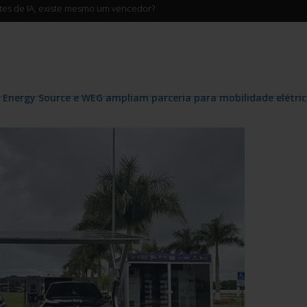
ntes de IA, existe mesmo um vencedor?
 Energy Source e WEG ampliam parceria para mobilidade elétrica