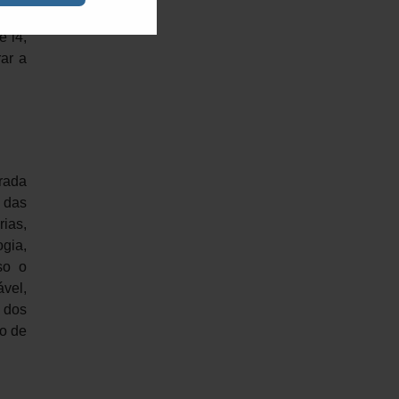
ente
e i4,
rar a
rada
 das
rias,
ogia,
so o
vel,
 dos
lo de