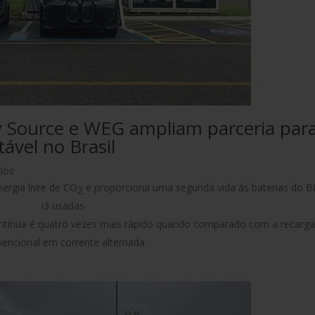
 Source e WEG ampliam parceria par
tável no Brasil
ios
ergia livre de CO
e proporciona uma segunda vida às baterias do
2
i3 usadas
ntínua é quatro vezes mais rápido quando comparado com a recarg
encional em corrente alternada