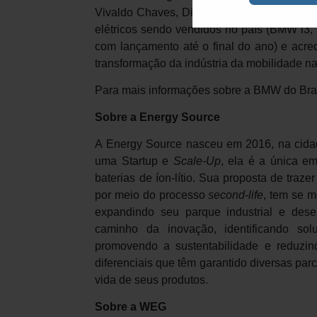
Vivaldo Chaves, Diretor de Operações do B
elétricos sendo vendidos no país (BMW i3, 
com lançamento até o final do ano) e acred
transformação da indústria da mobilidade n
Para mais informações sobre a BMW do Bra
Sobre a Energy Source
A Energy Source nasceu em 2016, na cidad
uma Startup e
Scale-Up
, ela é a única e
baterias de íon-lítio. Sua proposta de traz
por meio do processo
second-life
, tem se m
expandindo seu parque industrial e des
caminho da inovação, identificando so
promovendo a sustentabilidade e reduzin
diferenciais que têm garantido diversas pa
vida de seus produtos.
Sobre a WEG