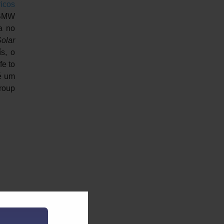
icos
 BMW
a no
olar
s, o
fe to
 é um
Group
 dos
o de