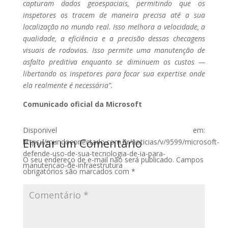
capturam dados geoespaciais, permitindo que os
inspetores os tracem de maneira precisa até a sua
localização no mundo real. Isso melhora a velocidade, a
qualidade, a eficiência e a precisão dessas checagens
visuais de rodovias. Isso permite uma manutenção de
asfalto preditiva enquanto se diminuem os custos —
libertando os inspetores para focar sua expertise onde
ela realmente é necessária”.
Comunicado oficial da Microsoft
Disponivel em:
Enviar um Comentário
https://mundoconectado.com.br/noticias/v/9599/microsoft-
defende-uso-de-sua-tecnologia-de-ia-para-
O seu endereço de e-mail não será publicado.
Campos
manutencao-de-infraestrutura
obrigatórios são marcados com
*