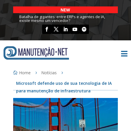
NEW
Batalha de gigantes: entre ERPs e agentes de IA,
existe mesmo um vencedor?

Home
Notícias
Microsoft defende uso de sua tecnologia de IA
para manutenção de infraestrutura