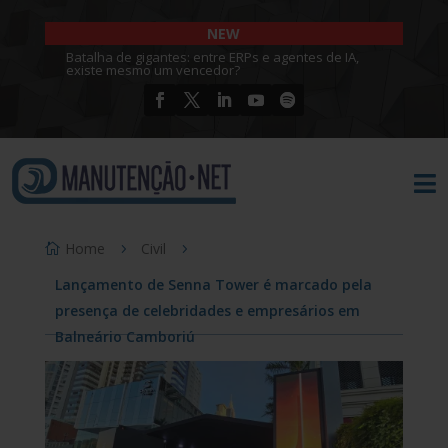
NEW
Batalha de gigantes: entre ERPs e agentes de IA,
existe mesmo um vencedor?

Home
Civil
Lançamento de Senna Tower é marcado pela
presença de celebridades e empresários em
Balneário Camboriú