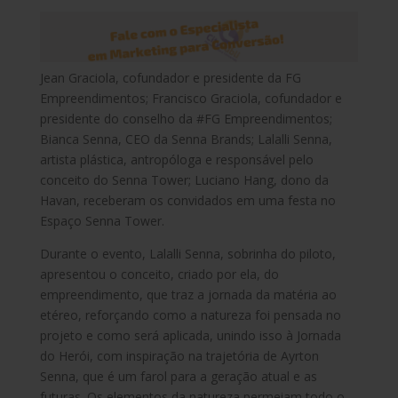
Jean Graciola, cofundador e presidente da FG
Empreendimentos; Francisco Graciola, cofundador e
presidente do conselho da #FG Empreendimentos;
Bianca Senna, CEO da ​S​enna Brands; Lalalli Senna,
artista plástica, antropóloga e responsável pelo
conceito do Senna Tower; Luciano Hang, dono da
Havan, receberam os convidados em uma festa no
Espaço Senna Tower.
Durante o evento, Lalalli Senna, sobrinha do piloto,
apresentou o conceito, criado por ela, do
empreendimento, que traz a jornada da matéria ao
etéreo, reforçando como a natureza foi pensada no
projeto e como será aplicada, unindo isso à Jornada
do H
erói
, com inspiração na trajetória de Ayrton
Senna, que é um farol para a geração atual e as
futuras. Os elementos da natureza permeiam todo o