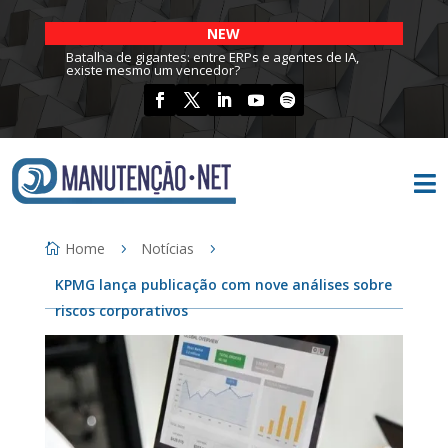
NEW
Batalha de gigantes: entre ERPs e agentes de IA,
existe mesmo um vencedor?

Home
Notícias
KPMG lança publicação com nove análises sobre
riscos corporativos