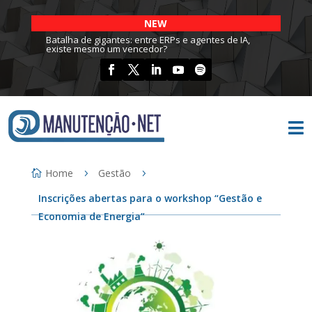
NEW
Batalha de gigantes: entre ERPs e agentes de IA,
existe mesmo um vencedor?

Home
Gestão
Inscrições abertas para o workshop “Gestão e
Economia de Energia”