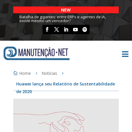
NEW
Batalha de gigantes: entre ERPs e agentes de IA,
existe mesmo um vencedor?

Home
Notícias
Huawei lança seu Relatório de Sustentabilidade
de 2020