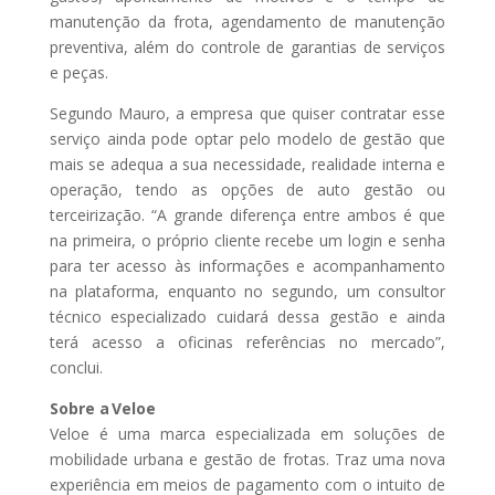
manutenção da frota, agendamento de manutenção
nto do
preventiva, além do controle de garantias de serviços
Anuario
e peças.
de
Segundo Mauro, a empresa que quiser contratar esse
Gestão de
serviço ainda pode optar pelo modelo de gestão que
Ativos no
mais se adequa a sua necessidade, realidade interna e
Brasil –
operação, tendo as opções de auto gestão ou
Edição
terceirização. “A grande diferença entre ambos é que
2025
na primeira, o próprio cliente recebe um login e senha
para ter acesso às informações e acompanhamento
na plataforma, enquanto no segundo, um consultor
Receba o Seu
técnico especializado cuidará dessa gestão e ainda
Gratuitamente
terá acesso a oficinas referências no mercado”,
conclui.
Sobre a Veloe
CLIQUE AQUI E BAIXE
Veloe é uma marca especializada em soluções de
GRATUITAMENTE!
mobilidade urbana e gestão de frotas. Traz uma nova
experiência em meios de pagamento com o intuito de