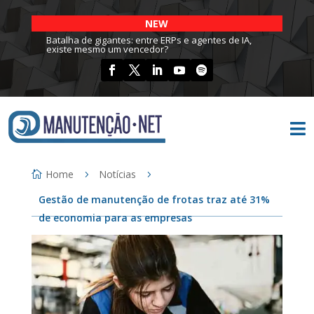
NEW
Batalha de gigantes: entre ERPs e agentes de IA,
existe mesmo um vencedor?

Home
Notícias
Gestão de manutenção de frotas traz até 31%
de economia para as empresas