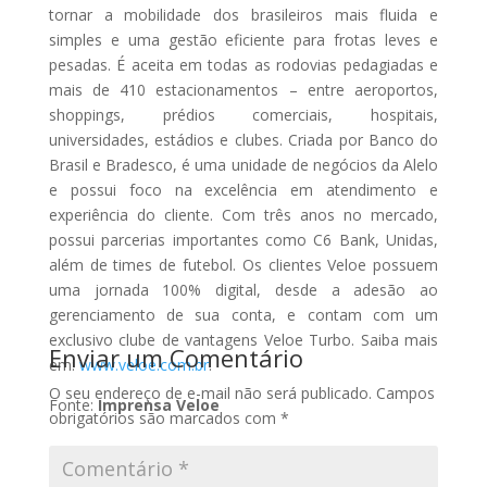
tornar a mobilidade dos brasileiros mais fluida e
CLIQUE FORA DO POP-UP PARA FECHAR
simples e uma gestão eficiente para frotas leves e
pesadas. É aceita em todas as rodovias pedagiadas e
mais de 410 estacionamentos – entre aeroportos,
shoppings, prédios comerciais, hospitais,
universidades, estádios e clubes. Criada por Banco do
Brasil e Bradesco, é uma unidade de negócios da Alelo
e possui foco na excelência em atendimento e
experiência do cliente. Com três anos no mercado,
possui parcerias importantes como C6 Bank, Unidas,
além de times de futebol. Os clientes Veloe possuem
uma jornada 100% digital, desde a adesão ao
gerenciamento de sua conta, e contam com um
exclusivo clube de vantagens Veloe Turbo. Saiba mais
Enviar um Comentário
em:
www.veloe.com.br
.
O seu endereço de e-mail não será publicado.
Campos
Fonte:
Imprensa Veloe
obrigatórios são marcados com
*