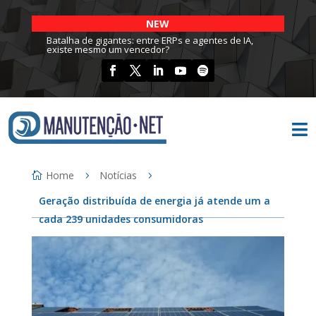
NEW
Batalha de gigantes: entre ERPs e agentes de IA,
existe mesmo um vencedor?

Home
Notícias
Geração distribuída de energia já atende um a
cada 239 unidades consumidoras