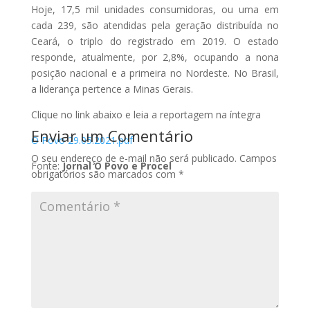
Hoje, 17,5 mil unidades consumidoras, ou uma em
cada 239, são atendidas pela geração distribuída no
Ceará, o triplo do registrado em 2019. O estado
responde, atualmente, por 2,8%, ocupando a nona
posição nacional e a primeira no Nordeste. No Brasil,
a liderança pertence a Minas Gerais.
Clique no link abaixo e leia a reportagem na íntegra
Enviar um Comentário
O Povo 29.05.2021.pdf
O seu endereço de e-mail não será publicado.
Campos
Fonte:
Jornal O Povo e Procel
obrigatórios são marcados com
*