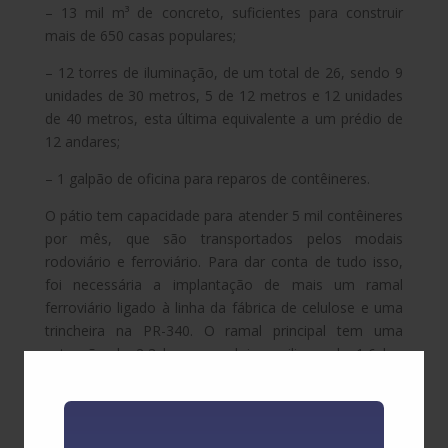
– 13 mil m³ de concreto, suficientes para construir
mais de 650 casas populares;
– 12 torres de iluminação, de um total de 26, sendo 9
unidades de 30 metros, 5 de 12 metros e 12 unidades
de 40 metros, esta última equivalente a um prédio de
12 andares;
– 1 galpão de oficina para reparos de contêineres.
O pátio tem capacidade para atender 5 mil contêineres
por mês, que são transportados pelos modais
rodoviário e ferroviário. Para dar conta de tudo isso,
foi necessária a implantação de mais um ramal
ferroviário ligado à linha da fábrica de celulose e uma
trincheira na PR-340. O ramal principal tem uma
extensão de 2,3 km e os dois auxiliares de 1,6 km
cada. No total, são 5,5 km de linha férrea.
Foi executado instalações de estocagem de
contêineres, equipamentos de manuseio (
Rubber