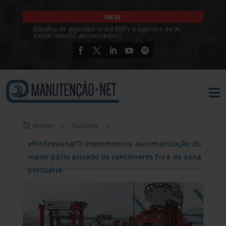
NEW
Batalha de gigantes: entre ERPs e agentes de IA,
existe mesmo um vencedor?

Home
Notícias
eProfessionalTI implementou automatização do
maior pátio privado de contêineres fora da zona
portuária