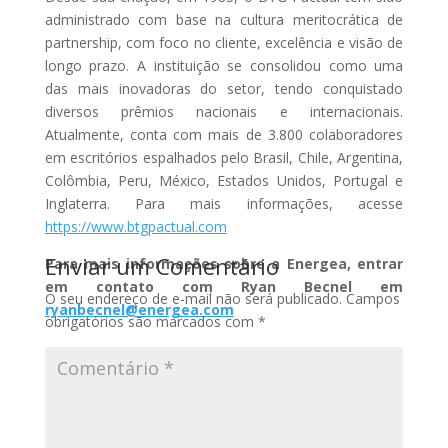
administrado com base na cultura meritocrática de
partnership, com foco no cliente, excelência e visão de
longo prazo. A instituição se consolidou como uma
das mais inovadoras do setor, tendo conquistado
diversos prêmios nacionais e internacionais.
Atualmente, conta com mais de 3.800 colaboradores
em escritórios espalhados pelo Brasil, Chile, Argentina,
Colômbia, Peru, México, Estados Unidos, Portugal e
Inglaterra. Para mais informações, acesse
https://www.btgpactual.com
Enviar um Comentário
Para mais informações sobre a Energea, entrar
em contato com Ryan Becnel em
O seu endereço de e-mail não será publicado.
Campos
ryanbecnel@energea.com
obrigatórios são marcados com
*