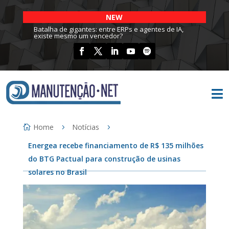
NEW
Batalha de gigantes: entre ERPs e agentes de IA,
existe mesmo um vencedor?

Home
Notícias
Energea recebe financiamento de R$ 135 milhões
do BTG Pactual para construção de usinas
solares no Brasil