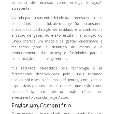
consumo de recursos como energia e água”,
acrescenta.
Voltada para a sustentabilidade da empresa em todos
os sentidos – que inclui, além da gestão do consumo,
a adequada destinação de resíduos e o controle da
emissão de gases do efeito estufa -, a solução do
CPqD oferece um modelo de gestão direcionado a
resultados (com a definição de metas e o
monitoramento das ações) e facilidades para a
consolidação de dados gerenciais.
“Os recursos oferecidos pela tecnologia e as
ferramentas desenvolvidas pelo CPqD tornarão
nossas soluções ainda mais eficientes, com ganhos
expressivos para os nossos clientes, que terão como
consequência um retorno mais rápido do
investimento”, conclui Jorge Assad.
Enviar um Comentário
* Com informações do CPqD
O seu endereço de e-mail não será publicado.
Campos