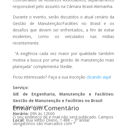
responsável pelo assunto na Câmara Brasil-Alemanha.
Durante o evento, serão discutidos o atual cenário da
Gestão de Manutenção/Facilities no Brasil e os
desafios que devem ser enfrentados, a fim de evitar
incidentes, como os veículados nas mídias
recentemente.
“A exigência cada vez maior por qualidade também
motiva a busca por uma gestão de manutenção mais
planejada” complementa Stedile.
Ficou interessado? Faça a sua inscrição
clicando aqui
!
Serviço:
GIE de Engenharia, Manutenção e Facilities:
Gestão de Manutenção e Facilities no Brasil
Enviar um Comentário
Data:
25/04/2019
Horário:
09h às 12h00
O seu endereço de e-mail não será publicado.
Campos
Local:
Rua Verbo Divino, 1.488 – 3º andar.
obrigatórios são marcados com
*