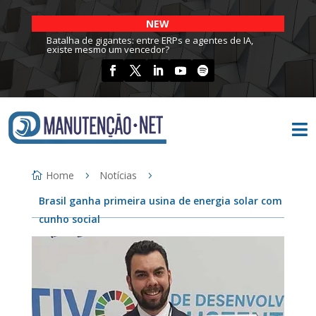
NEW
Batalha de gigantes: entre ERPs e agentes de IA,
existe mesmo um vencedor?

Home
Notícias
Brasil ganha primeira usina de energia solar com
cunho social