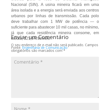
Nacional (SIN). A usina mineira ficará em uma
área isolada e a energia será enviada aos centros
urbanos por linhas de transmissão. Cada polo
deve trabalhar com 1 MW de potência — o
suficiente para abastecer 10 mil casas, no mínimo,
já que cada residência mineira consome, em
Enviar um Comentário
média, 121,6 KW/mês.
O seu endereço de e-mail não será publicado.
Campos
Fonte:
Engenharia de Comunicação
obrigatórios são marcados com
*