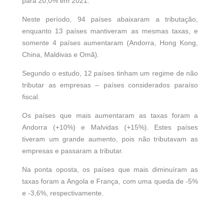
para 20,0% em 2021.
de
Gestão de
Neste período, 94 países abaixaram a tributação,
enquanto 13 países mantiveram as mesmas taxas, e
Ativos no
somente 4 países aumentaram (Andorra, Hong Kong,
Brasil –
China, Maldivas e Omã).
Edição
Segundo o estudo, 12 países tinham um regime de não
2025
tributar as empresas – países considerados paraíso
fiscal.
Receba o Seu
Os países que mais aumentaram as taxas foram a
Gratuitamente
Andorra (+10%) e Malvidas (+15%). Estes países
tiveram um grande aumento, pois não tributavam as
empresas e passaram a tributar.
CLIQUE AQUI E BAIXE
Na ponta oposta, os países que mais diminuíram as
GRATUITAMENTE!
taxas foram a Angola e França, com uma queda de -5%
e -3,6%, respectivamente.
CLIQUE FORA DO POP-UP PARA FECHAR