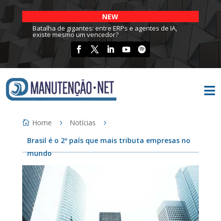
NEW
Batalha de gigantes: entre ERPs e agentes de IA,
existe mesmo um vencedor?

Home
Notícias
Brasil é o 2º país que mais tributa empresas no
mundo