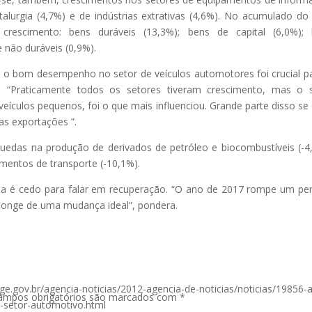
talurgia (4,7%) e de indústrias extrativas (4,6%). No acumulado do
crescimento: bens duráveis (13,3%); bens de capital (6,0%); 
 não duráveis (0,9%).
 o bom desempenho no setor de veículos automotores foi crucial p
. “Praticamente todos os setores tiveram crescimento, mas o 
 veículos pequenos, foi o que mais influenciou. Grande parte disso se
as exportações ”.
uedas na produção de derivados de petróleo e biocombustíveis (-4
mentos de transporte (-10,1%).
nda é cedo para falar em recuperação. “O ano de 2017 rompe um pe
á longe de uma mudança ideal”, pondera.
ge.gov.br/agencia-noticias/2012-agencia-de-noticias/noticias/19856-
ampos obrigatórios são marcados com
*
r-setor-automotivo.html