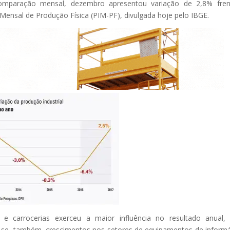
a comparação mensal, dezembro apresentou variação de 2,8% fre
Mensal de Produção Física (PIM-PF), divulgada hoje pelo IBGE.
 e carrocerias exerceu a maior influência no resultado anual
-se, também, crescimentos nos setores de equipamentos de informá