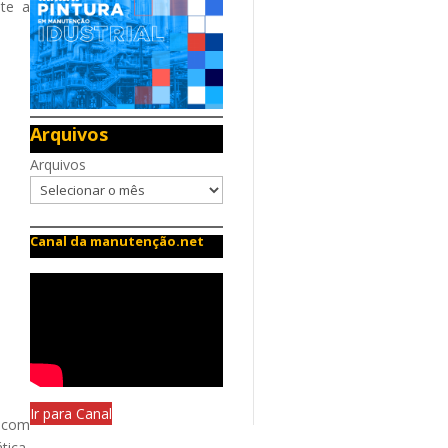
nte a
Arquivos
Arquivos
Canal da manutenção.net
Ir para Canal
, com
tica,