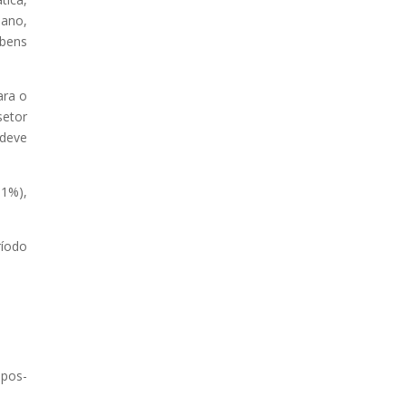
 ano,
bens
ara o
setor
 deve
,1%),
ríodo
apos-