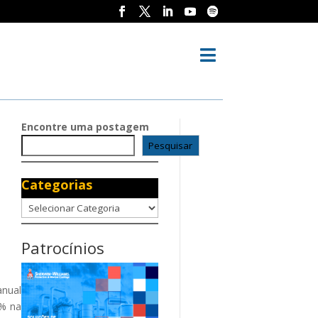

Encontre uma postagem
Pesquisar
Categorias
Categorias
Patrocínios
anual
2% na