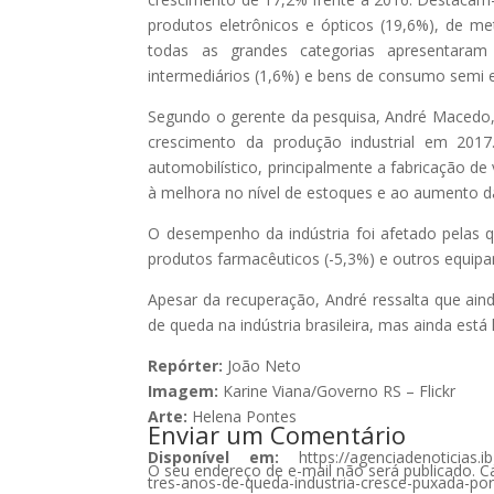
produtos eletrônicos e ópticos (19,6%), de me
todas as grandes categorias apresentaram 
intermediários (1,6%) e bens de consumo semi e
Segundo o gerente da pesquisa, André Macedo,
crescimento da produção industrial em 2017
automobilístico, principalmente a fabricação de
à melhora no nível de estoques e ao aumento d
O desempenho da indústria foi afetado pelas q
produtos farmacêuticos (-5,3%) e outros equipa
Apesar da recuperação, André ressalta que ai
de queda na indústria brasileira, mas ainda est
Repórter:
João Neto
Imagem:
Karine Viana/Governo RS – Flickr
Arte:
Helena Pontes
Enviar um Comentário
Disponível em:
https://agenciadenoticias.ib
O seu endereço de e-mail não será publicado.
C
tres-anos-de-queda-industria-cresce-puxada-po