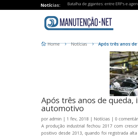
Batalha de gigantes: entre ERPs e age
Notícias:
Home
Notícias
Após três anos de
Após três anos de queda, 
automotivo
por
admin
|
1 fev, 2018
|
Notícias
|
0 comentár
A produção industrial fechou 2017 com cresc
positivo desde 2013, quando foi registrada al