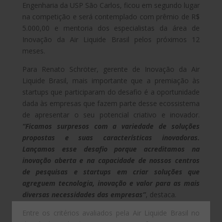
Engenharia da USP São Carlos, ficou em segundo lugar
na competição e será contemplado com prêmio de R$
5.000,00 e mentoria dos especialistas da área de
Inovação da Air Liquide Brasil pelos próximos 12
meses.
Para Renato Schröter, gerente de Inovação da Air
Liquide Brasil, mais importante que a premiação às
startups que participaram do desafio é a oportunidade
dada às empresas que fazem parte desse ecossistema
de apresentar o seu potencial criativo e inovador.
“Ficamos surpresos com a variedade de soluções
propostas e suas características inovadoras.
Lançamos esse desafio porque acreditamos na
inovação aberta e na capacidade de nossos centros
de pesquisas e startups em criar soluções que
agreguem tecnologia, inovação e valor para as mais
diversas necessidades das empresas”
, destaca.
Entre os critérios avaliados pela Air Liquide Brasil no