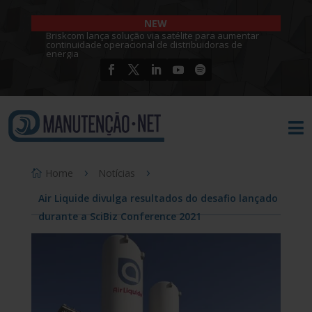
NEW
Briskcom lança solução via satélite para aumentar
continuidade operacional de distribuidoras de
energia

Home
Notícias
Air Liquide divulga resultados do desafio lançado
durante a SciBiz Conference 2021